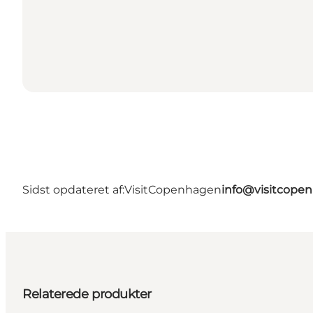
Sidst opdateret af:
VisitCopenhagen
info@visitcope
Relaterede produkter