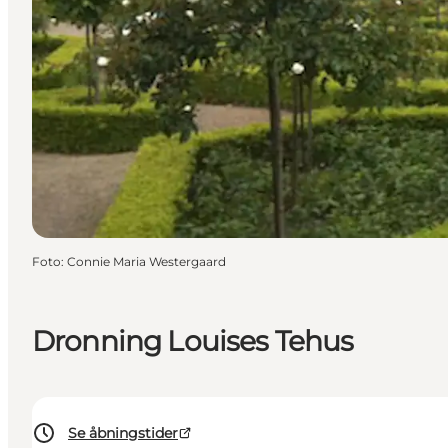
Foto
:
Connie Maria Westergaard
Dronning Louises Tehus
Se åbningstider