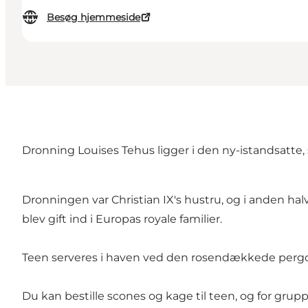
Besøg hjemmeside
Dronning Louises Tehus ligger i den ny-istandsatte
Dronningen var Christian IX's hustru, og i anden h
blev gift ind i Europas royale familier.
Teen serveres i haven ved den rosendækkede pergola
Du kan bestille scones og kage til teen, og for grup