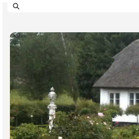
Cafeer
This is Copenhagen
Aktiviteter
Spis & drik
Områder
Planlæg din tur
CopenPay
Copenhagen Card