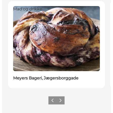
Mad og drikke
Meyers Bageri, Jægersborggade
Forrige
Næste