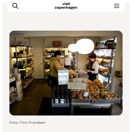
Cafeer
This is Copenhagen
Aktiviteter
Spis & drik
Områder
Planlæg din tur
CopenPay
Copenhagen Card
Foto
:
Finn Frandsen