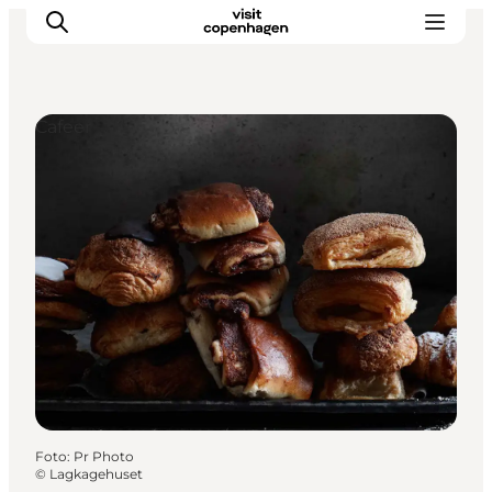
Cafeer
This is Copenhagen
Aktiviteter
Spis & drik
Områder
Planlæg din tur
CopenPay
Copenhagen Card
Foto
:
Pr Photo
©
Lagkagehuset