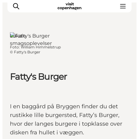
Lokale
smagsoplevelser
Foto
:
William Himmelstrup
This is Copenhagen
©
Fatty's Burger
Aktiviteter
Spis & drik
Fatty's Burger
Områder
Planlæg din tur
CopenPay
Copenhagen Card
I en baggård på Bryggen finder du det
rustikke lille burgersted, Fatty’s Burger,
hvor der langes burgere i topklasse over
disken fra hullet i væggen.