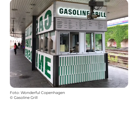
Foto
:
Wonderful Copenhagen
©
Gasoline Grill