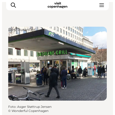
Restauranter
This is Copenhagen
Aktiviteter
Spis & drik
Områder
Planlæg din tur
CopenPay
Copenhagen Card
Foto
:
Asger Støttrup Jensen
©
Wonderful Copenhagen