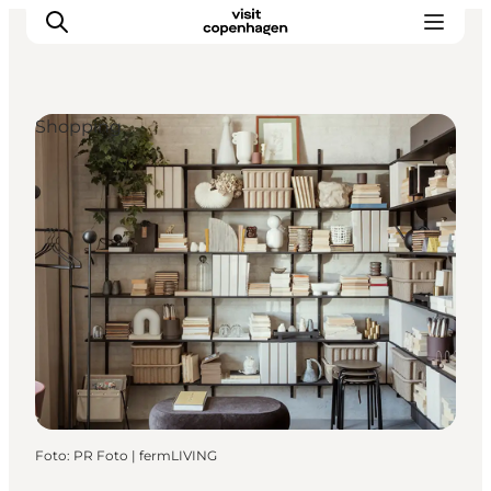
Shopping
This is Copenhagen
Aktiviteter
Spis & drik
Områder
Planlæg din tur
CopenPay
Copenhagen Card
Foto
:
PR Foto | fermLIVING