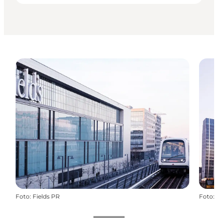
Foto
:
Fields PR
Foto
: