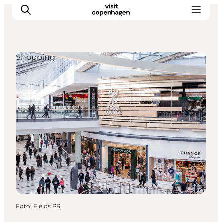
Shopping
This is Copenhagen
Aktiviteter
Spis & drik
Områder
Planlæg din tur
CopenPay
Copenhagen Card
Foto
:
Fields PR