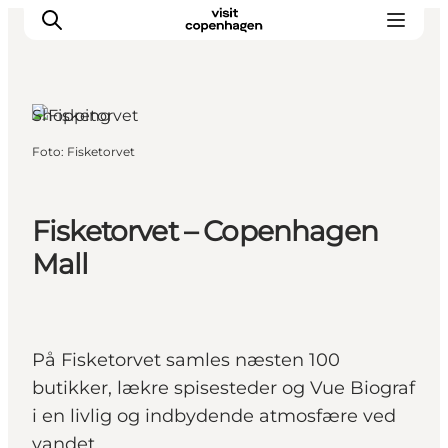
Shopping
Foto
:
Fisketorvet
This is Copenhagen
Aktiviteter
Spis & drik
Fisketorvet – Copenhagen
Områder
Mall
Planlæg din tur
CopenPay
Copenhagen Card
På Fisketorvet samles næsten 100
butikker, lækre spisesteder og Vue Biograf
i en livlig og indbydende atmosfære ved
vandet.