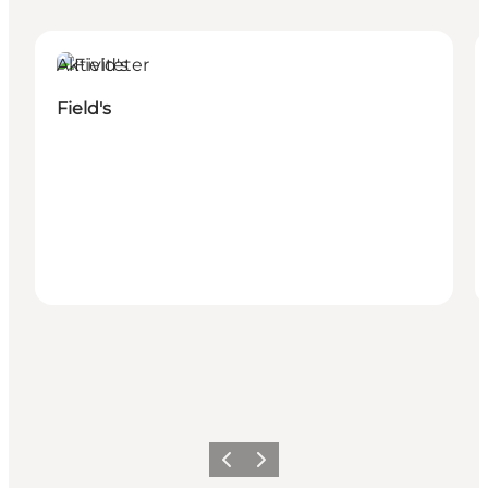
Aktiviteter
Field's
Forrige
Næste