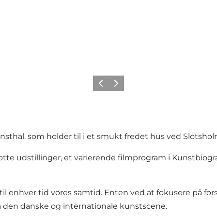
Forrige
Næste
hal, som holder til i et smukt fredet hus ved Slotshol
te udstillinger, et varierende filmprogram i Kunstbiog
til enhver tid vores samtid. Enten ved at fokusere på for
på den danske og internationale kunstscene.