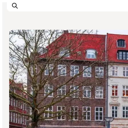
Museer
This is Copenhagen
Aktiviteter
Spis & drik
Områder
Planlæg din tur
CopenPay
Copenhagen Card