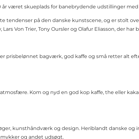
år været skueplads for banebrydende udstillinger med 
te tendenser på den danske kunstscene, og er stolt ov
y, Lars Von Trier, Tony Oursler og Olafur Eliasson, der har
rer prisbelønnet bagværk, god kaffe og små retter alt efte
 atmosfære. Kom og nyd en god kop kaffe, the eller ka
bøger, kunsthåndværk og design. Heriblandt danske og i
, smykker og andet udsøgt.