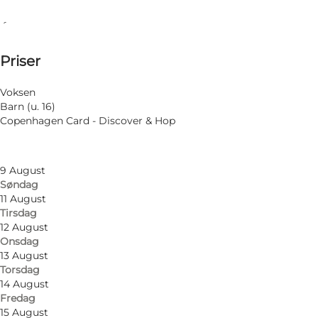
Se åbningstider
Åbningstider
100 DKK
Priser
Besøg hjemmeside
Filtrér efter måned
6 August
Voksen
Torsdag
Barn (u. 16)
7 August
Copenhagen Card - Discover & Hop
Fredag
8 August
Lørdag
9 August
Søndag
11 August
Tirsdag
12 August
Onsdag
13 August
Torsdag
14 August
Fredag
15 August