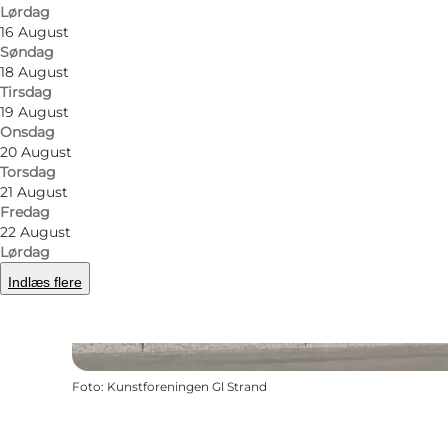
Lørdag
16 August
Søndag
18 August
Tirsdag
19 August
Onsdag
20 August
Torsdag
21 August
Fredag
22 August
Lørdag
Indlæs flere
Foto
:
Kunstforeningen Gl Strand