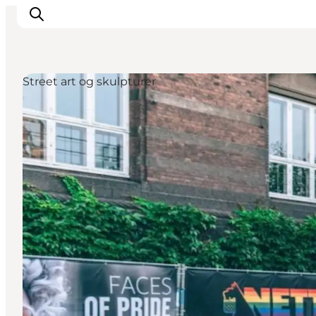
Street art og skulpturer
This is Copenhagen
Aktiviteter
Spis & drik
Områder
Planlæg din tur
CopenPay
Copenhagen Card