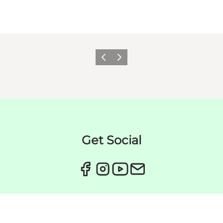
Forrige
Næste
Get Social