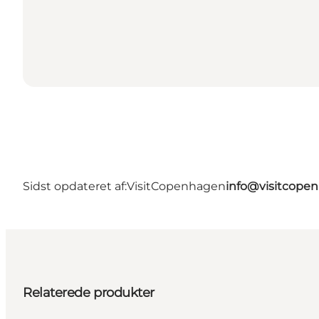
Sidst opdateret af:
VisitCopenhagen
info@visitcope
Relaterede produkter