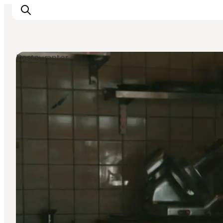
Restauranter
This is Copenhagen
Aktiviteter
Spis & drik
Områder
Planlæg din tur
CopenPay
Copenhagen Card