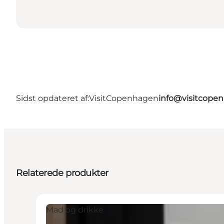
Sidst opdateret af:
VisitCopenhagen
info@visitcope
Relaterede produkter
Mad og drikke