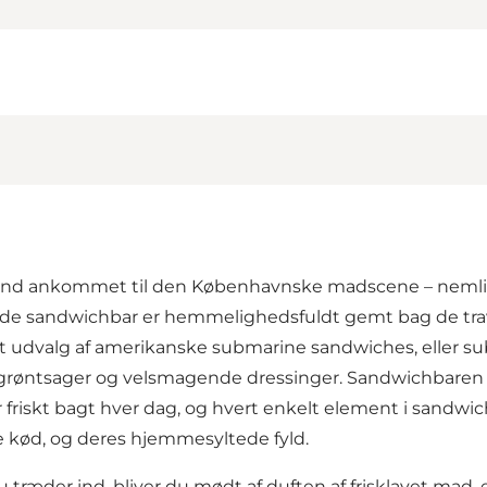
rend ankommet til den Københavnske madscene – nemli
rede sandwichbar er hemmelighedsfuldt gemt bag de trav
dt udvalg af amerikanske submarine sandwiches, eller su
ntsager og velsmagende dressinger. Sandwichbaren har 
friskt bagt hver dag, og hvert enkelt element i sandwich
e kød, og deres hjemmesyltede fyld.
ræder ind, bliver du mødt af duften af frisklavet mad, 