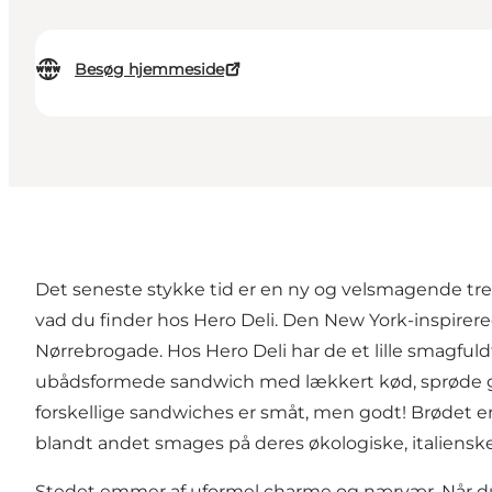
Besøg hjemmeside
Det seneste stykke tid er en ny og velsmagende t
vad du finder hos Hero Deli. Den New York-inspire
Nørrebrogade. Hos Hero Deli har de et lille smagful
ubådsformede sandwich med lækkert kød, sprøde grø
forskellige sandwiches er småt, men godt! Brødet er 
blandt andet smages på deres økologiske, italiensk
Stedet emmer af uformel charme og nærvær. Når du t