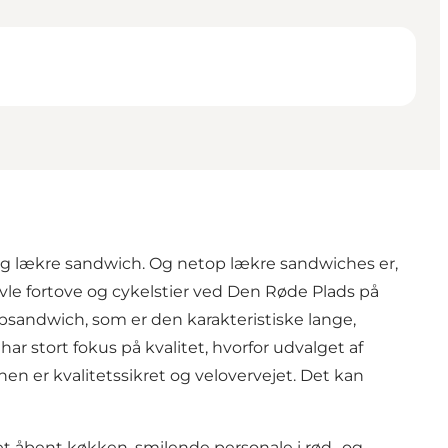
g lækre sandwich. Og netop lækre sandwiches er,
le fortove og cykelstier ved Den Røde Plads på
bsandwich, som er den karakteristiske lange,
stort fokus på kvalitet, hvorfor udvalget af
en er kvalitetssikret og velovervejet. Det kan
et åbent køkken, smilende personale i rød- og