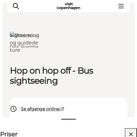
Sightseeing
og guidede
Foto
:
Stromma
ture
This is Copenhagen
Aktiviteter
Spis & drik
Hop on hop off - Bus
Områder
sightseeing
Planlæg din tur
CopenPay
Copenhagen Card
Se afgange online.
Se priser
Priser
Besøg hjemmeside