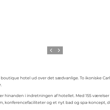
Forrige
Næste
us boutique hotel ud over det sædvanlige. To ikoniske C
.
r hinanden i indretningen af hotellet. Med 155 værelse
rum, konferencefaciliteter og et nyt bad og spa-koncept, d