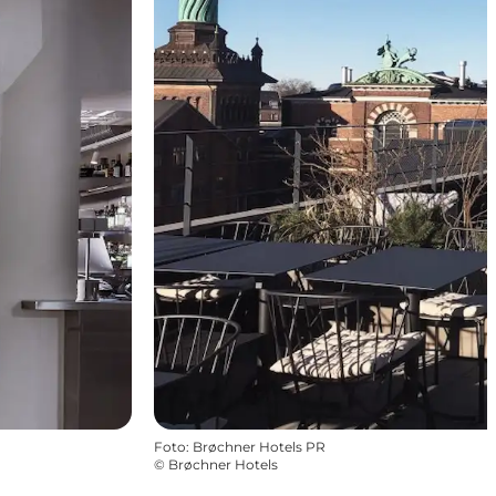
Foto
:
Brøchner Hotels PR
©
Brøchner Hotels