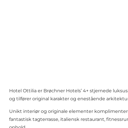
Hotel Ottilia er Brøchner Hotels’ 4+ stjernede luks
og tilfører original karakter og enestående arkitektur
Unikt interiør og originale elementer komplimentere
fantastisk tagterrasse, italiensk restaurant, fitness
ophold.