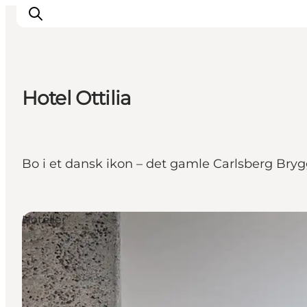
Hotel Ottilia
This is Copenhagen
Aktiviteter
Spis & drik
Bo i et dansk ikon – det gamle Carlsberg Bry
Områder
Planlæg din tur
CopenPay
Hoteller
Copenhagen Card