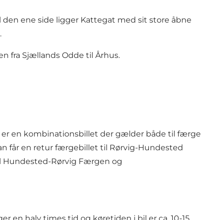
 den ene side ligger Kattegat med sit store åbne
.
ien
fra Sjællands Odde til Århus.
 er en kombinationsbillet der gælder både til færge
n får en retur færgebillet til Rørvig-Hundested
il Hundested-Rørvig Færgen og
en halv times tid og køretiden i bil er ca. 10-15