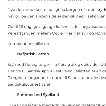
Nyd den smukkeste udsigt fra færgen når den krydse
hav og på den anden side er der kik ned i Isefjorden
Op til 26 daglige afgange fra hver side i højsæsonen. 
Køreafstanden mellem Odden Færgehavn og Rørvig
Kombinationsbilletter
Isefjordsbilletten
Sejl med Rørvigfærgen fra Rørvig af og oplev de flo
+ entre til Sandskulptur Festivalen. Billetten er en
Færgefart for gående + entre til Sandskulpturfestiva
Sandskulpturfestivalen
Sommerland Sjælland
Du kan også tage med Rørvig-Færgen direkte til Somm