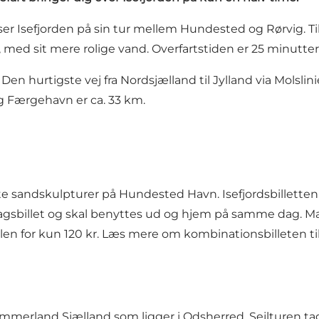
r Isefjorden på sin tur mellem Hundested og Rørvig. Til
, med sit mere rolige vand. Overfartstiden er 25 minutter
Den hurtigste vej fra Nordsjælland til Jylland via
Molslin
 Færgehavn er ca. 33 km.
tte sandskulpturer på Hundested Havn. Isefjordsbilletten
 dagsbillet og skal benyttes ud og hjem på samme dag. Ma
len for kun 120 kr.
Læs mere om kombinationsbilleten t
erland Sjælland som ligger i Odsherred. Sejlturen tager 