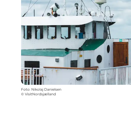
Foto
:
Nikolaj Danielsen
©
VisitNordsjælland