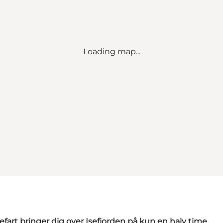
Loading map...
rt bringer dig over Isefjorden på kun en halv time.