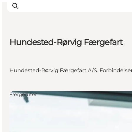
Hundested-Rørvig Færgefart
This is Copenhagen
Aktiviteter
Spis & drik
Hundested-Rørvig Færgefart A/S. Forbindels
Områder
Planlæg din tur
CopenPay
Færgeruter
Copenhagen Card