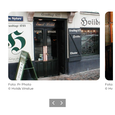
Foto
:
Pr Photo
Foto
:
©
Hviids Vinstue
©
Hvii
Forrige
Næste