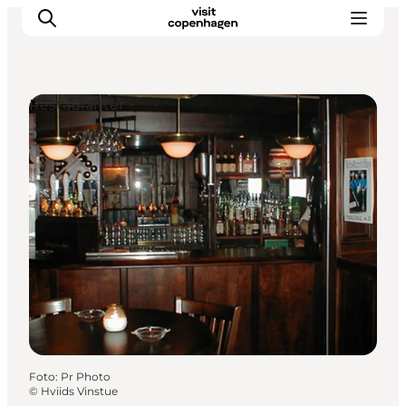
Restauranter
This is Copenhagen
Aktiviteter
Spis & drik
Områder
Planlæg din tur
CopenPay
Copenhagen Card
Foto
:
Pr Photo
©
Hviids Vinstue