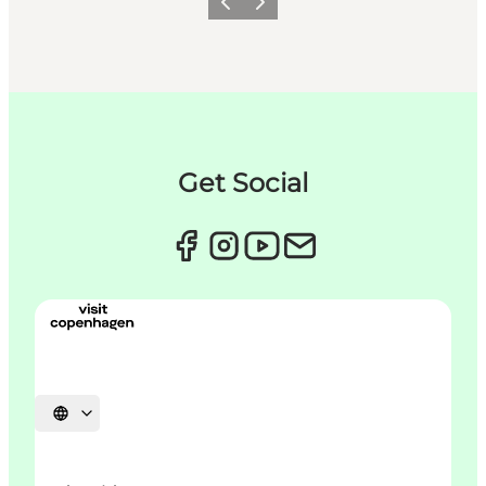
Forrige
Næste
Get Social
Vælg sprog