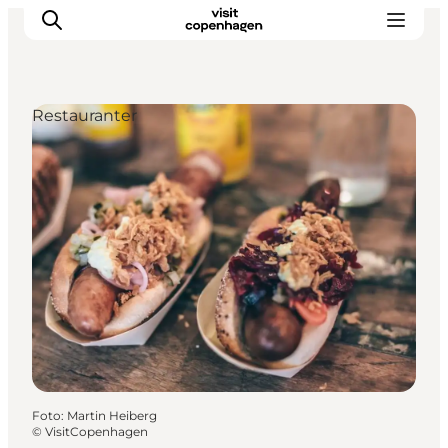
Restauranter
This is Copenhagen
Aktiviteter
Spis & drik
Områder
Planlæg din tur
CopenPay
Copenhagen Card
Foto
:
Martin Heiberg
©
VisitCopenhagen