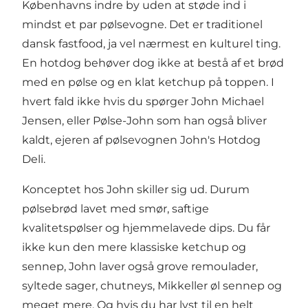
Københavns indre by uden at støde ind i
mindst et par pølsevogne. Det er traditionel
dansk fastfood, ja vel nærmest en kulturel ting.
En hotdog behøver dog ikke at bestå af et brød
med en pølse og en klat ketchup på toppen. I
hvert fald ikke hvis du spørger John Michael
Jensen, eller Pølse-John som han også bliver
kaldt, ejeren af pølsevognen John's Hotdog
Deli.
Konceptet hos John skiller sig ud. Durum
pølsebrød lavet med smør, saftige
kvalitetspølser og hjemmelavede dips. Du får
ikke kun den mere klassiske ketchup og
sennep, John laver også grove remoulader,
syltede sager, chutneys, Mikkeller øl sennep og
meget mere. Og hvis du har lyst til en helt