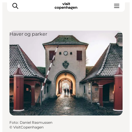
Haver og parker
This is Copenhagen
Aktiviteter
Spis & drik
Områder
Planlæg din tur
CopenPay
Copenhagen Card
Foto
:
Daniel Rasmussen
©
VisitCopenhagen