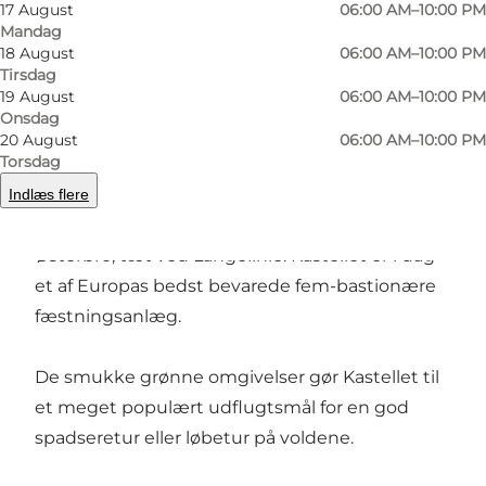
17 August
06:00 AM–10:00 PM
Foto
:
Daniel Rasmussen
Foto
:
Mandag
©
VisitCopenhagen
©
Vis
18 August
06:00 AM–10:00 PM
Tirsdag
19 August
06:00 AM–10:00 PM
Forrige
Næste
Onsdag
20 August
06:00 AM–10:00 PM
Torsdag
Indlæs flere
Du finder Kastellet på kanten af indre by og
Østerbro, tæt ved Langelinie. Kastellet er i dag
et af Europas bedst bevarede fem-bastionære
fæstningsanlæg.
De smukke grønne omgivelser gør Kastellet til
et meget populært udflugtsmål for en god
spadseretur eller løbetur på voldene.