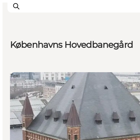
Københavns Hovedbanegård
This is Copenhagen
Aktiviteter
Spis & drik
Taxi
Områder
Planlæg din tur
CopenPay
Copenhagen Card