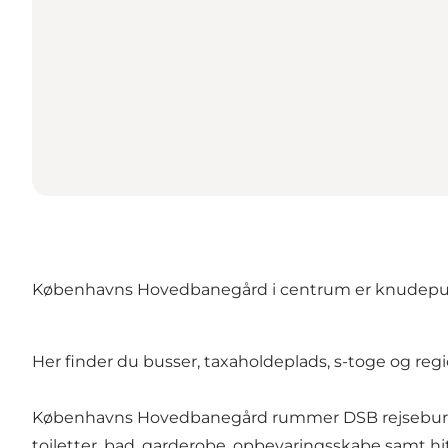
Københavns Hovedbanegård i centrum er knudepunkt
Her finder du busser, taxaholdeplads, s-toge og reg
Københavns Hovedbanegård rummer DSB rejsebureau
toiletter, bad, garderobe, opbevaringsskabe samt h