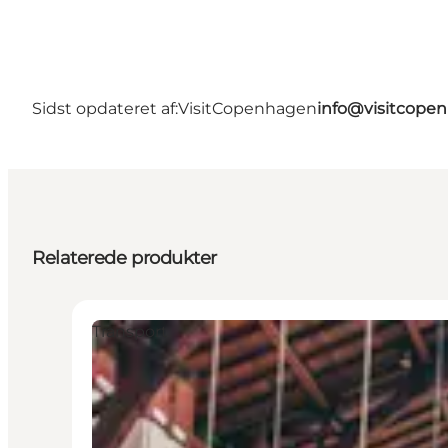
Sidst opdateret af:
VisitCopenhagen
info@visitcope
Relaterede produkter
Transport