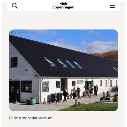
Museer
This is Copenhagen
Aktiviteter
Spis & drik
Områder
Planlæg din tur
CopenPay
Copenhagen Card
Foto
:
Kroppedal Museum