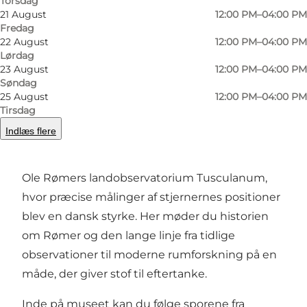
Torsdag
Forrige
Næste
21 August
12:00 PM–04:00 PM
Fredag
22 August
12:00 PM–04:00 PM
Lørdag
23 August
12:00 PM–04:00 PM
Kroppedal Museum i Taastrup ligger i hjertet af
Søndag
25 August
12:00 PM–04:00 PM
Vestskoven og forener tre stærke spor:
Tirsdag
astronomi, arkæologi og nyere tid. Museet
Indlæs flere
bærer det nationale ansvar for dansk
astronomihistorie og ligger kun et stenkast fra
Ole Rømers landobservatorium Tusculanum,
hvor præcise målinger af stjernernes positioner
blev en dansk styrke. Her møder du historien
om Rømer og den lange linje fra tidlige
observationer til moderne rumforskning på en
måde, der giver stof til eftertanke.
Inde på museet kan du følge sporene fra