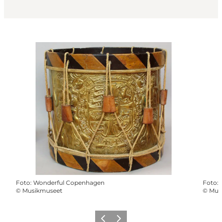
Foto
:
Wonderful Copenhagen
Foto
:
©
Musikmuseet
©
Mus
Forrige
Næste