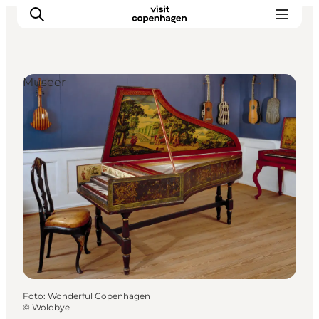
Museer
This is Copenhagen
Aktiviteter
Spis & drik
Områder
Planlæg din tur
CopenPay
Copenhagen Card
Foto
:
Wonderful Copenhagen
©
Woldbye