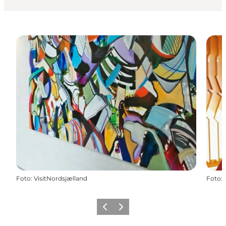
Foto
:
VisitNordsjælland
Foto
:
Forrige
Næste