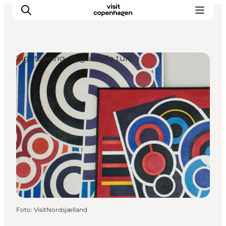
Sightseeing og guidede ture
This is Copenhagen
Aktiviteter
Spis & drik
Områder
Planlæg din tur
CopenPay
Copenhagen Card
Foto
:
VisitNordsjælland