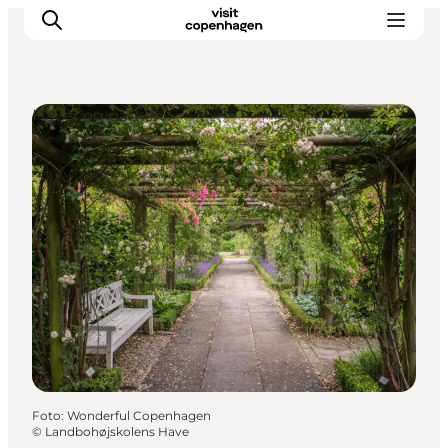
Haver og parker
This is Copenhagen
Aktiviteter
Spis & drik
Områder
Planlæg din tur
CopenPay
Copenhagen Card
Foto
:
Wonderful Copenhagen
©
Landbohøjskolens Have