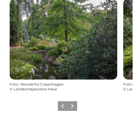
Foto
:
Wonderful Copenhagen
Foto
:
©
Landbohøjskolens Have
©
Lan
Forrige
Næste