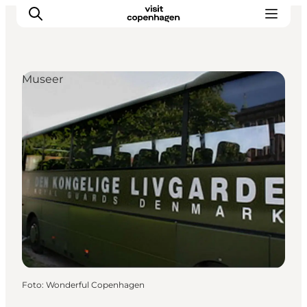
Museer
This is Copenhagen
Aktiviteter
Spis & drik
Områder
Planlæg din tur
CopenPay
Copenhagen Card
Foto
:
Wonderful Copenhagen