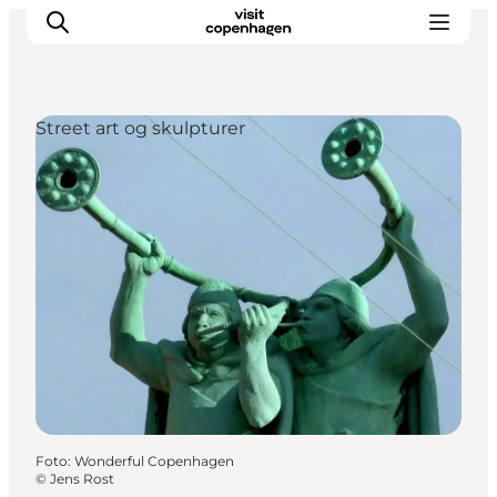
Street art og skulpturer
This is Copenhagen
Aktiviteter
Spis & drik
Områder
Planlæg din tur
CopenPay
Copenhagen Card
Foto
:
Wonderful Copenhagen
©
Jens Rost