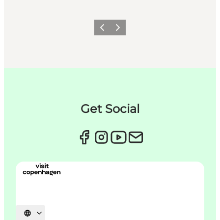
Forrige
Næste
Get Social
Vælg sprog