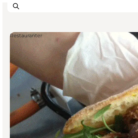
Restauranter
This is Copenhagen
Aktiviteter
Spis & drik
Områder
Planlæg din tur
CopenPay
Copenhagen Card