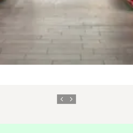
Forrige
Næste