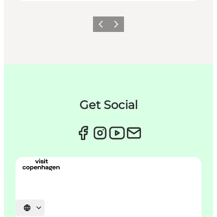
Forrige
Næste
Get Social
Vælg sprog