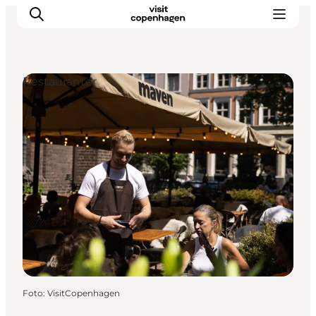
Restauranter
This is Copenhagen
Aktiviteter
Spis & drik
Områder
Planlæg din tur
CopenPay
Copenhagen Card
Foto
:
VisitCopenhagen