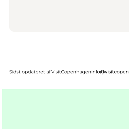
Sidst opdateret af:
VisitCopenhagen
info@visitcope