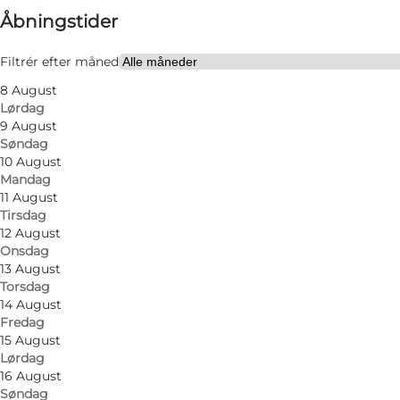
Åbningstider
Besøg hjemmeside
Filtrér efter måned
8 August
Lørdag
9 August
Søndag
10 August
Mandag
Middelalderlandsbyen er en samling rekonstruerede 
11 August
Tirsdag
kommer som skoleklasse eller på familieudflugt.
12 August
Onsdag
Middelalderlandsbyen er en levende del af Brøndby Ko
13 August
holder Skt. Hans, og oplev hvordan man dengang s
Torsdag
14 August
Følg endelig med på deres sociale medier, og se hv
Fredag
15 August
Lørdag
Foruden landsbyens huse rummer stedet også en shelt
16 August
booke shelterpladsen, hvis du bor i Brøndby. Book
Søndag