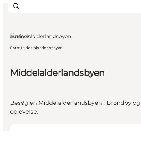
Museer
Foto
:
Middelalderlandsbyen
This is Copenhagen
Aktiviteter
Spis & drik
Middelalderlandsbyen
Områder
Planlæg din tur
CopenPay
Besøg en Middelalderlandsbyen i Brøndby og t
Copenhagen Card
oplevelse.
Se åbningstider