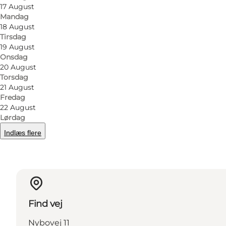
17 August
Mandag
18 August
Tirsdag
Facebook
19 August
Onsdag
20 August
Torsdag
21 August
Fredag
Læs mere
22 August
Lørdag
Indlæs flere
Find vej
Nybovej 11