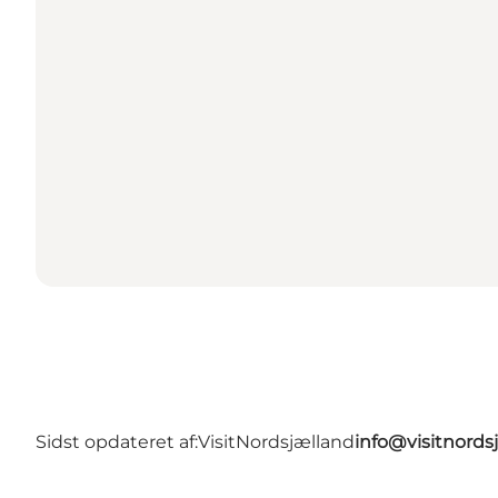
Sidst opdateret af:
VisitNordsjælland
info@visitnords