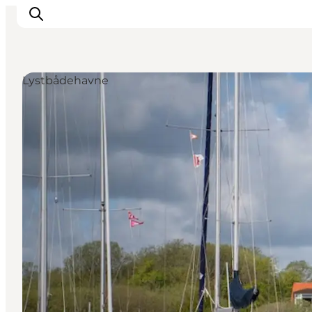
Lystbådehavne
This is Copenhagen
Aktiviteter
Spis & drik
Områder
Planlæg din tur
CopenPay
Copenhagen Card