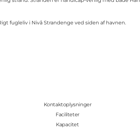
venlig strand. Stranden er handicap-venlig med både Ha
gt fugleliv i Nivå Strandenge ved siden af havnen.
Kontaktoplysninger
Faciliteter
Kapacitet