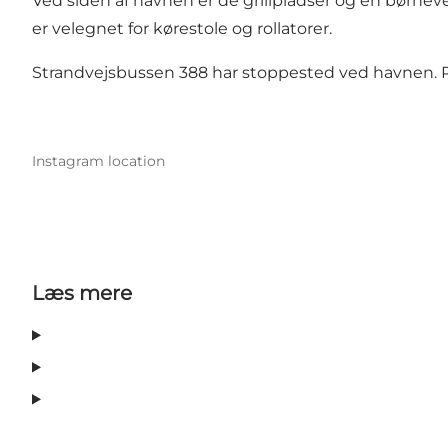
Ved siden af havnen er de grillpladser og en børne
er velegnet for kørestole og rollatorer.
Strandvejsbussen 388 har stoppested ved havnen. Ri
Instagram location
Læs mere