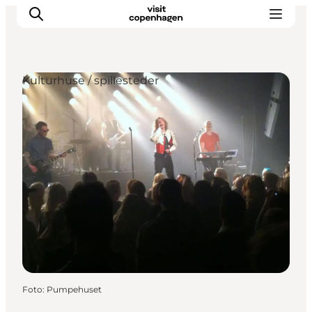
Kulturhuse / spillesteder
This is Copenhagen
Aktiviteter
Spis & drik
Områder
Planlæg din tur
CopenPay
Copenhagen Card
Foto
:
Pumpehuset