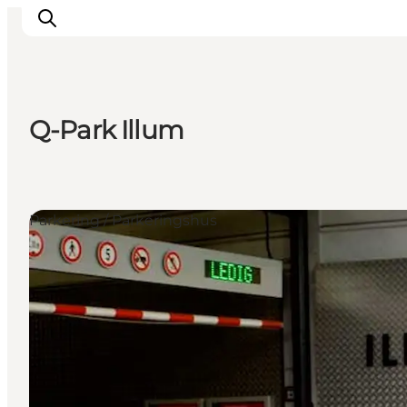
Q-Park Illum
This is Copenhagen
Aktiviteter
Spis & drik
Parkering / Parkeringshus
Områder
Planlæg din tur
CopenPay
Copenhagen Card