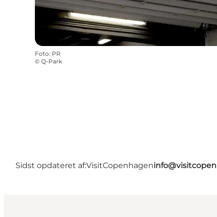
Foto
:
PR
©
Q-Park
Sidst opdateret af:
VisitCopenhagen
info@visitcope