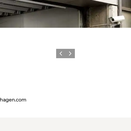
Forrige
Næste
nhagen.com