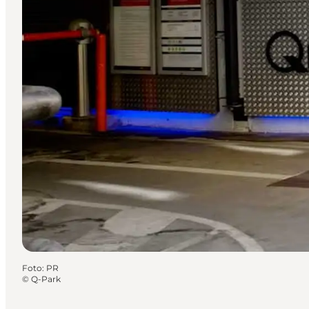
Foto
:
PR
©
Q-Park