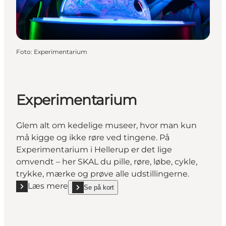
Foto
:
Experimentarium
Experimentarium
Glem alt om kedelige museer, hvor man kun
må kigge og ikke røre ved tingene. På
Experimentarium i Hellerup er det lige
omvendt – her SKAL du pille, røre, løbe, cykle,
trykke, mærke og prøve alle udstillingerne.
Læs mere
Se på kort
Læs mere "Experimentarium"
show Experimentarium on_map