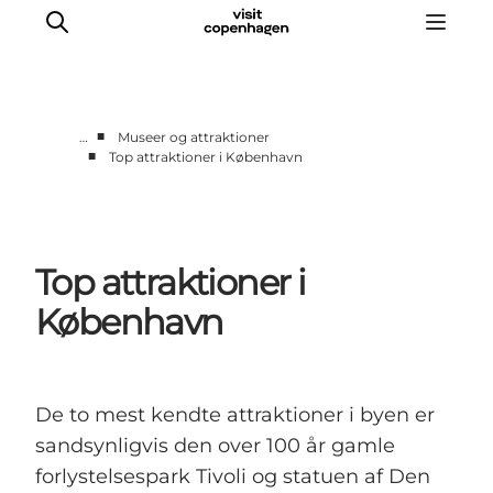
■
…
Museer og attraktioner
■
Top attraktioner i København
This is Copenhagen
Aktiviteter
Spis & drik
Top attraktioner i
Områder
Planlæg din tur
København
CopenPay
Copenhagen Card
De to mest kendte attraktioner i byen er
sandsynligvis den over 100 år gamle
forlystelsespark Tivoli og statuen af Den