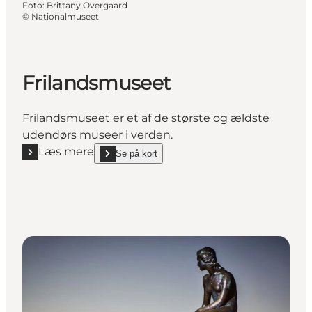
Foto
:
Brittany Overgaard
©
Nationalmuseet
Frilandsmuseet
Frilandsmuseet er et af de største og ældste
udendørs museer i verden.
Læs mere
Se på kort
Læs mere "Frilandsmuseet"
show Frilandsmuseet on_map