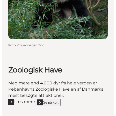
Foto
:
Copenhagen Zoo
Zoologisk Have
Med mere end 4.000 dyr fra hele verden er
Københavns Zoologiske Have en af Danmarks
mest besøgte attraktioner.
Læs mere
Se på kort
Læs mere "Zoologisk Have"
show Zoologisk Have on_map