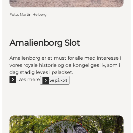
Foto
:
Martin Heiberg
Amalienborg Slot
Amalienborg er et must for alle med interesse i
vores royale historie og de kongeliges liv, som i
dag stadig leves i paladset.
Læs mere
Se på kort
Læs mere "Amalienborg Slot"
show Amalienborg Slot on_map