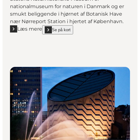
nationalmuseum for naturen i Danmark og er
smukt beliggende i hjørnet af Botanisk Have
nær Nørreport Station i hjertet af København.
Læs mere
Se på kort
Læs mere "Statens Naturhistoriske Museum"
show Statens Naturhistoriske Museum on_map