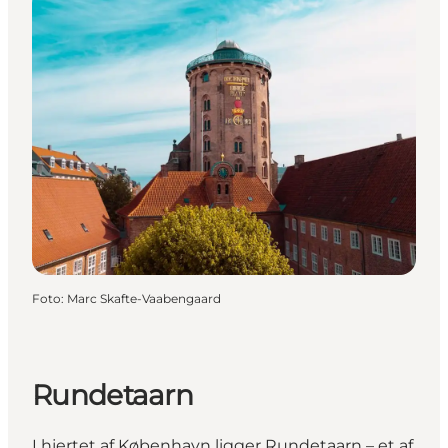
Foto
:
Marc Skafte-Vaabengaard
Rundetaarn
I hjertet af København ligger Rundetaarn – et af