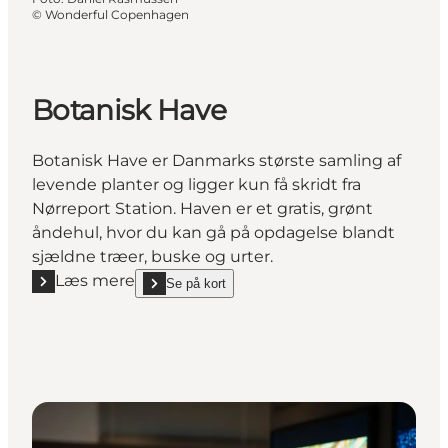
©
Wonderful Copenhagen
Botanisk Have
Botanisk Have er Danmarks største samling af
levende planter og ligger kun få skridt fra
Nørreport Station. Haven er et gratis, grønt
åndehul, hvor du kan gå på opdagelse blandt
sjældne træer, buske og urter.
Læs mere
Se på kort
Læs mere "Botanisk Have"
show Botanisk Have on_map