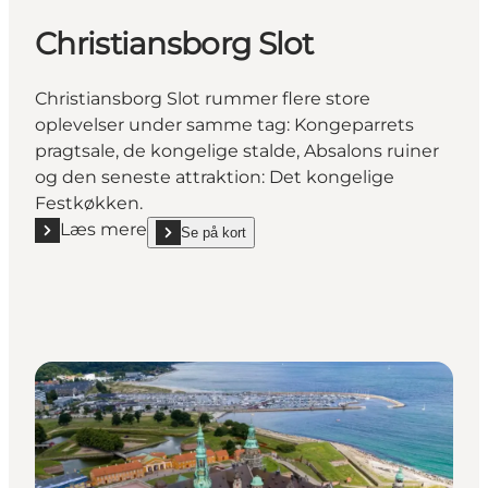
Christiansborg Slot
Christiansborg Slot rummer flere store
oplevelser under samme tag: Kongeparrets
pragtsale, de kongelige stalde, Absalons ruiner
og den seneste attraktion: Det kongelige
Festkøkken.
Læs mere
Se på kort
Læs mere "Christiansborg Slot"
show Christiansborg Slot on_map