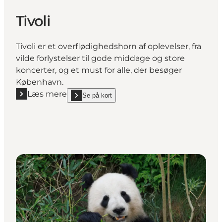
Tivoli
Tivoli er et overflødighedshorn af oplevelser, fra
vilde forlystelser til gode middage og store
koncerter, og et must for alle, der besøger
København.
Læs mere
Se på kort
Læs mere "Tivoli"
show Tivoli on_map