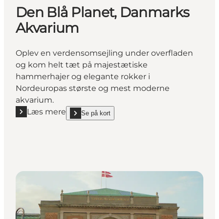
Den Blå Planet, Danmarks
Akvarium
Oplev en verdensomsejling under overfladen
og kom helt tæt på majestætiske
hammerhajer og elegante rokker i
Nordeuropas største og mest moderne
akvarium.
Læs mere
Se på kort
Læs mere "Den Blå Planet, Danmarks Akvarium"
show Den Blå Planet, Danmarks Akvarium on_map