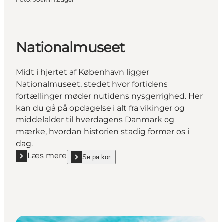
Nationalmuseet
Midt i hjertet af København ligger
Nationalmuseet, stedet hvor fortidens
fortællinger møder nutidens nysgerrighed. Her
kan du gå på opdagelse i alt fra vikinger og
middelalder til hverdagens Danmark og
mærke, hvordan historien stadig former os i
dag.
Læs mere
Se på kort
Læs mere "Nationalmuseet"
show Nationalmuseet on_map