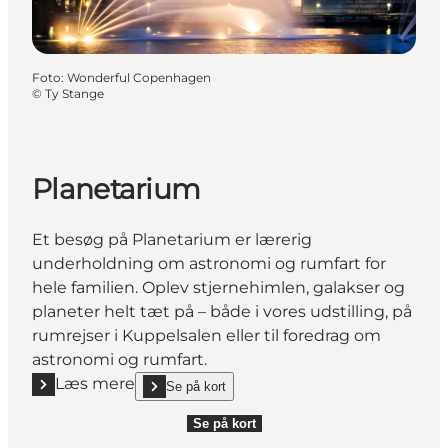
Foto
:
Wonderful Copenhagen
©
Ty Stange
Planetarium
Et besøg på Planetarium er lærerig
underholdning om astronomi og rumfart for
hele familien. Oplev stjernehimlen, galakser og
planeter helt tæt på – både i vores udstilling, på
rumrejser i Kuppelsalen eller til foredrag om
astronomi og rumfart.
Læs mere
Se på kort
Læs mere "Planetarium"
show Planetarium on_map
Se på kort