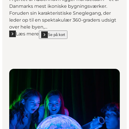
Danmarks mest ikoniske bygningsværker.
Foruden sin karakteristiske Sneglegang, der
leder op til en spektakulær 360-graders udsigt
over hele byen,…
Læs mere
Se på kort
Læs mere "Rundetaarn"
show Rundetaarn on_map