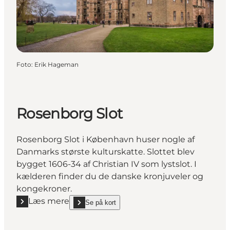
Foto
:
Erik Hageman
Rosenborg Slot
Rosenborg Slot i København huser nogle af
Danmarks største kulturskatte. Slottet blev
bygget 1606-34 af Christian IV som lystslot. I
kælderen finder du de danske kronjuveler og
kongekroner.
Læs mere
Se på kort
Læs mere "Rosenborg Slot"
show Rosenborg Slot on_map