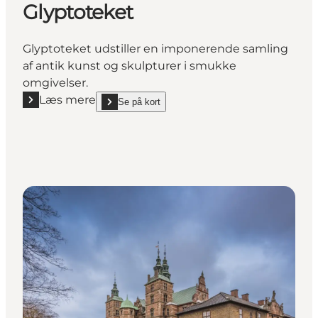
Glyptoteket
Glyptoteket udstiller en imponerende samling
af antik kunst og skulpturer i smukke
omgivelser.
Læs mere
Se på kort
Læs mere "Glyptoteket"
show Glyptoteket on_map