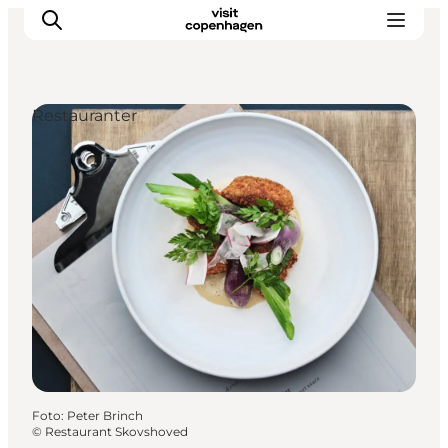
Restauranter
This is Copenhagen
Aktiviteter
Spis & drik
Områder
Planlæg din tur
CopenPay
Copenhagen Card
Foto
:
Peter Brinch
©
Restaurant Skovshoved