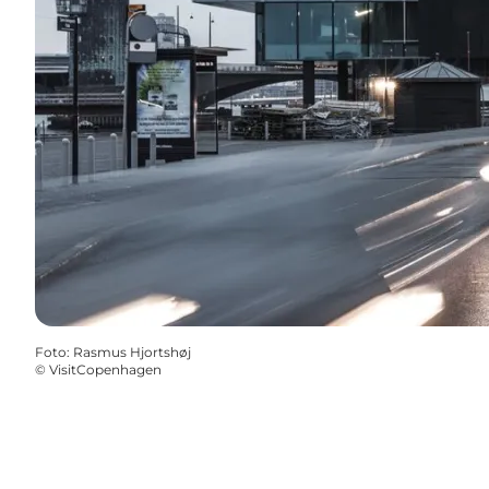
Foto
:
Rasmus Hjortshøj
©
VisitCopenhagen