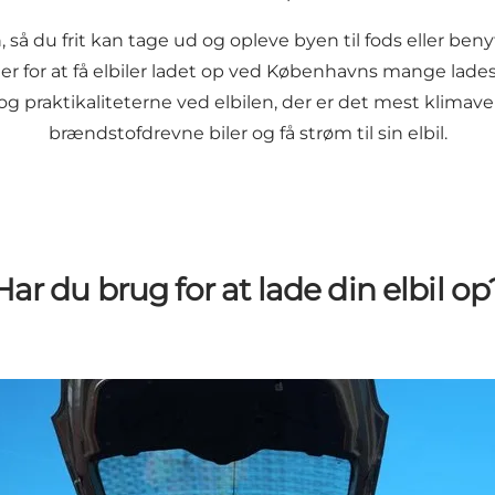
, så du frit kan tage ud og opleve byen til fods eller ben
eder for at få elbiler ladet op ved Københavns mange lad
g praktikaliteterne ved elbilen, der er det mest klimav
brændstofdrevne biler og få strøm til sin elbil.
Har du brug for at lade din elbil op
n