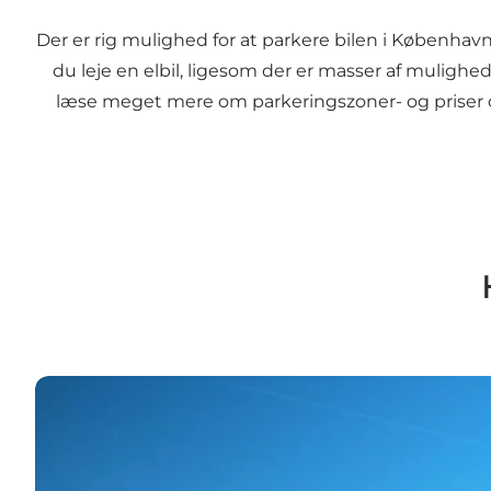
Der er rig mulighed for at parkere bilen i København
du leje en elbil, ligesom der er masser af muligh
læse meget mere om parkeringszoner- og priser o
Information om elbiler og ladestandere i Københav