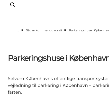
■
■
…
Sådan kommer du rundt
Parkeringshuse i Københa
This is Copenhagen
Aktiviteter
Spis & drik
Parkeringshuse i Københav
Områder
Planlæg din tur
CopenPay
Selvom Københavns offentlige transportsystem 
Copenhagen Card
vejledning til parkering i København – parkeri
farten.