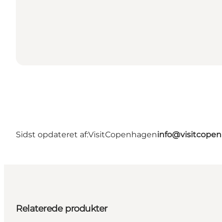
Sidst opdateret af:
VisitCopenhagen
info@visitcope
Relaterede produkter