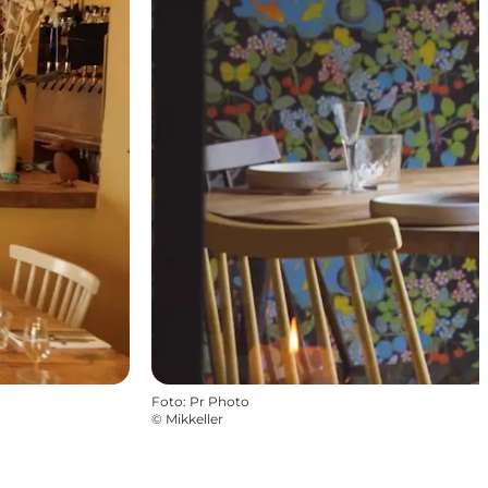
Foto
:
Pr Photo
©
Mikkeller