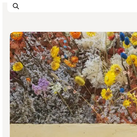
Restauranter
This is Copenhagen
Aktiviteter
Spis & drik
Områder
Planlæg din tur
CopenPay
Copenhagen Card