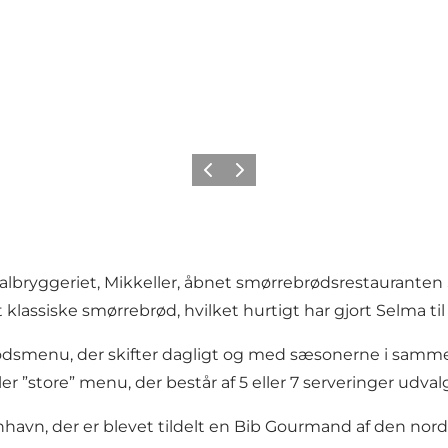
Forrige
Næste
ryggeriet, Mikkeller, åbnet smørrebrødsrestauranten S
lassiske smørrebrød, hvilket hurtigt har gjort Selma ti
ødsmenu, der skifter dagligt og med sæsonerne i sammens
ler ”store” menu, der består af 5 eller 7 serveringer udval
vn, der er blevet tildelt en Bib Gourmand af den nordis