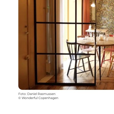
Foto
:
Daniel Rasmussen
©
Wonderful Copenhagen