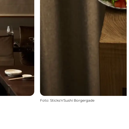
Foto
:
Sticks'n'Sushi Borgergade