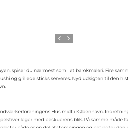
Forrige
Næste
i byen, spiser du nærmest som i et barokmaleri. Fire s
hi og grillede sticks serveres. Nyd udsigten til den his
vn.
Håndværkerforeningens Hus midt i København. Indretning
erspektiver leger med beskuerens blik. På samme måde f
gæster både er en del af stemningen og betragter den ude