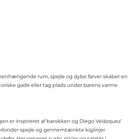
ammenhængende rum, spejle og dybe farver skaber en
toriske gade eller tag plads under barens varme
en er inspireret af barokken og Diego Velázquez’
orbinder spejle og gennemtænkte kiglinjer
fra. Her serveres sushi, sticks og salater i