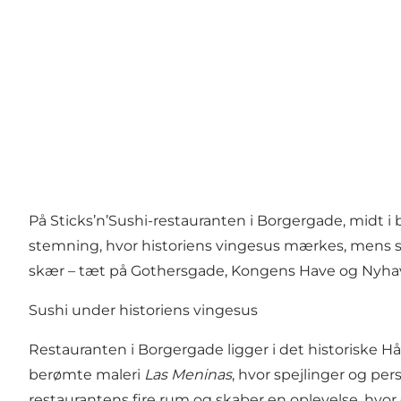
På Sticks’n’Sushi-restauranten i Borgergade, midt 
stemning, hvor historiens vingesus mærkes, mens sus
skær – tæt på Gothersgade, Kongens Have og Nyha
Sushi under historiens vingesus
Restauranten i Borgergade ligger i det historiske 
berømte maleri
Las Meninas
, hvor spejlinger og p
restaurantens fire rum og skaber en oplevelse, hvor 