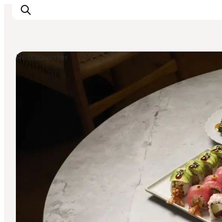
Restauranter
This is Copenhagen
Aktiviteter
Spis & drik
Områder
Planlæg din tur
CopenPay
Copenhagen Card