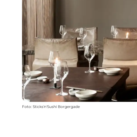
Foto
:
Sticks'n'Sushi Borgergade