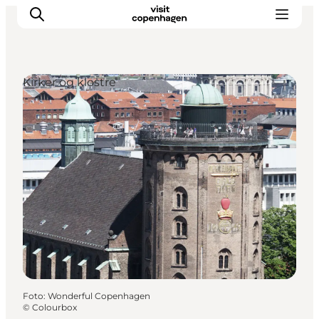
Kirker og klostre
This is Copenhagen
Aktiviteter
Spis & drik
Områder
Planlæg din tur
CopenPay
Copenhagen Card
Foto
:
Wonderful Copenhagen
©
Colourbox