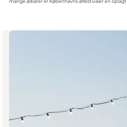
mange ølbarer er
Københavns ølfestivaler
en oplagt 