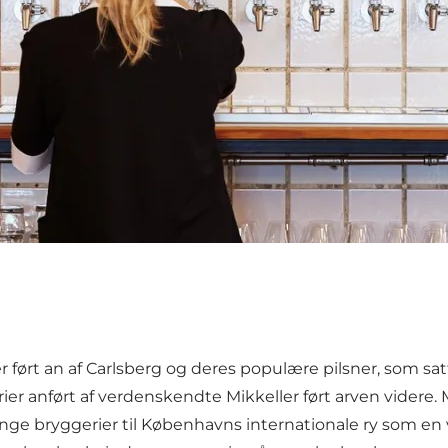
r ført an af Carlsberg og deres populære pilsner, som 
rier anført af verdenskendte Mikkeller ført arven videre
e bryggerier til Københavns internationale ry som en vi