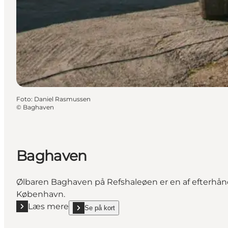
Foto
:
Daniel Rasmussen
©
Baghaven
Baghaven
Ølbaren Baghaven på Refshaleøen er en af efterhån
København.
Læs mere
Se på kort
Læs mere "Baghaven"
show Baghaven on_map