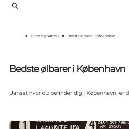
■
■
…
Barer og natteliv
Bedste ølbarer i København
This is Copenhagen
Aktiviteter
Spis & drik
Bedste ølbarer i København
Områder
Planlæg din tur
CopenPay
Uanset hvor du befinder dig i København, er du 
Copenhagen Card