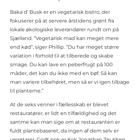
Baka d’ Busk er en vegetarisk bistro, der
fokuserer på at servere årstidens grønt fra
lokale økologiske leverandører rundt om på
Sjælland. “Vegetarisk mad kan meget mere
end kød”, siger Phillip. “Du har meget større
variation i forhold til at tilberede og skabe
smage. Du kan lave en peberfrugt på 100
måder, det kan du ikke med en bøf. Så kan
man variere tilbehøret, men så er vi igen tilbage
til planterne.”
At de seks venner i fællesskab er blevet
restauratører, er lidt en tilfældighed og det
samme kan man sige om at restauranten er
fuldt plantebaseret, da ingen af dem selv er
vegetarer. Godt nok er Kok Jonathan Zeuthen