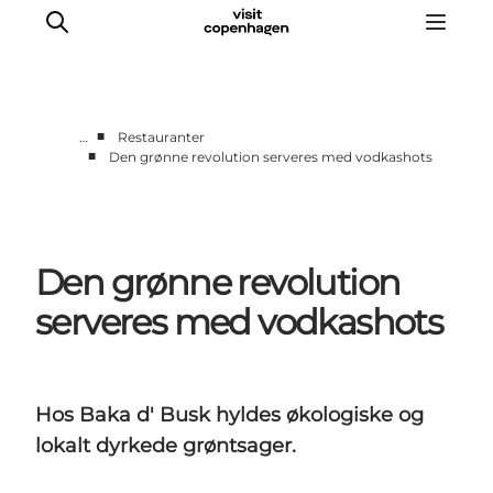
■
…
Restauranter
■
Den grønne revolution serveres med vodkashots
This is Copenhagen
Aktiviteter
Spis & drik
Den grønne revolution
Områder
Planlæg din tur
serveres med vodkashots
CopenPay
Copenhagen Card
Hos Baka d' Busk hyldes økologiske og
lokalt dyrkede grøntsager.