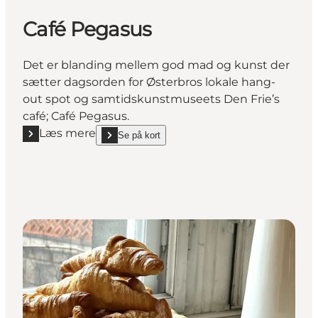
Café Pegasus
Det er blanding mellem god mad og kunst der
sætter dagsorden for Østerbros lokale hang-
out spot og samtidskunstmuseets Den Frie’s
café; Café Pegasus.
Læs mere
Se på kort
Læs mere "Café Pegasus"
show Café Pegasus on_map