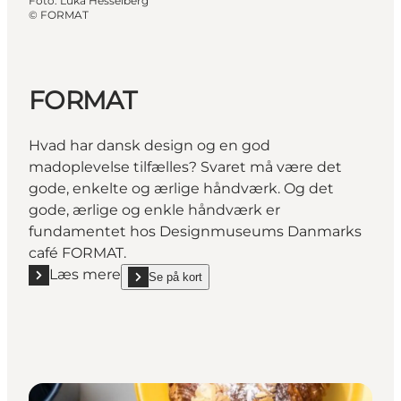
Foto
:
Luka Hesselberg
©
FORMAT
FORMAT
Hvad har dansk design og en god
madoplevelse tilfælles? Svaret må være det
gode, enkelte og ærlige håndværk. Og det
gode, ærlige og enkle håndværk er
fundamentet hos Designmuseums Danmarks
café FORMAT.
Læs mere
Se på kort
Læs mere "FORMAT"
show FORMAT on_map