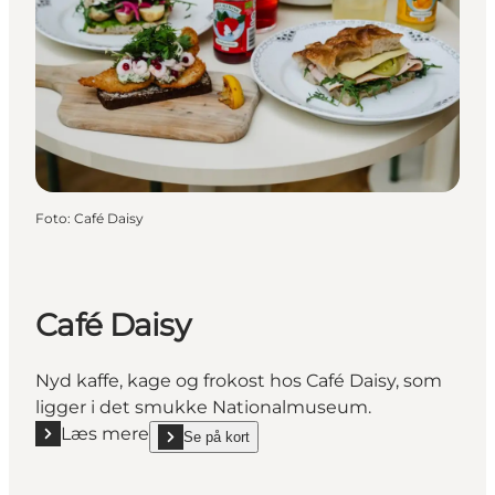
Foto
:
Café Daisy
Café Daisy
Nyd kaffe, kage og frokost hos Café Daisy, som
ligger i det smukke Nationalmuseum.
Læs mere
Se på kort
Læs mere "Café Daisy"
show Café Daisy on_map