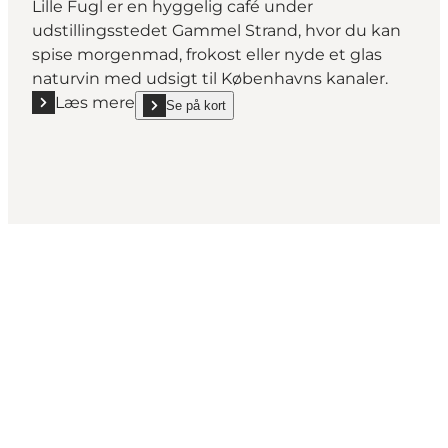
Lille Fugl er en hyggelig café under
udstillingsstedet Gammel Strand, hvor du kan
spise morgenmad, frokost eller nyde et glas
naturvin med udsigt til Københavns kanaler.
Læs mere
Se på kort
Læs mere "Lille Fugl"
show Lille Fugl on_map
Get Social