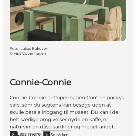
Foto
:
Lukas Bukoven
©
Visit Copenhagen
Connie-Connie
Connie-Connie er Copenhagen Contemporarys
cafe, som du sagtens kan besøge uden at
skulle betale indgang til museet. Du kan i de
helt særlige omgivelser nyde en kaffe, en
naturvin, en dåse sardiner og meget andet.
Læs mere
Se på kort