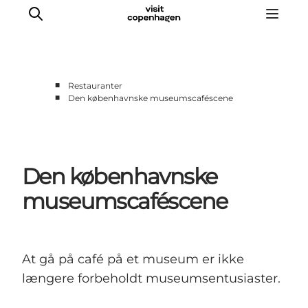
■
Restauranter
■
Den københavnske museumscaféscene
This is Copenhagen
Aktiviteter
Spis & drik
Den københavnske
Områder
Planlæg din tur
museumscaféscene
CopenPay
Copenhagen Card
At gå på café på et museum er ikke
længere forbeholdt museumsentusiaster.