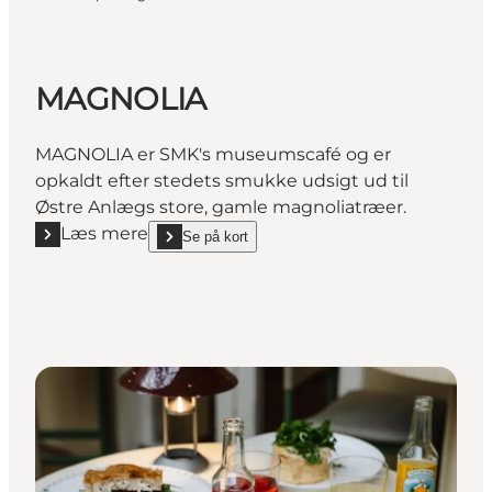
MAGNOLIA
MAGNOLIA er SMK's museumscafé og er
opkaldt efter stedets smukke udsigt ud til
Østre Anlægs store, gamle magnoliatræer.
Læs mere
Se på kort
Læs mere "MAGNOLIA"
show MAGNOLIA on_map