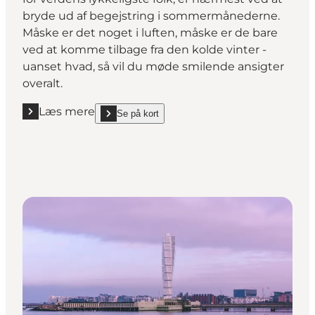
bryde ud af begejstring i sommermånederne.
Måske er det noget i luften, måske er de bare
ved at komme tilbage fra den kolde vinter -
uanset hvad, så vil du møde smilende ansigter
overalt.
Læs mere
Se på kort
Læs mere "Tag del i danskernes berømte lykke"
show Tag del i danskernes berømte lykke on_map