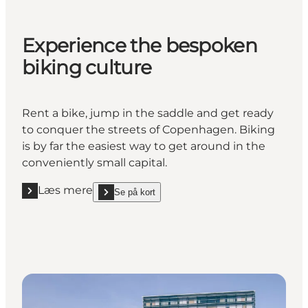
Experience the bespoken
biking culture
Rent a bike, jump in the saddle and get ready
to conquer the streets of Copenhagen. Biking
is by far the easiest way to get around in the
conveniently small capital.
Læs mere
Se på kort
Læs mere "Experience the bespoken biking culture
show Experience the bespoken biking culture on_ma