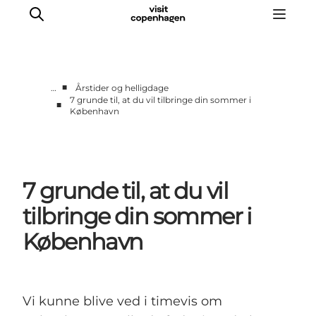
■
…
Årstider og helligdage
7 grunde til, at du vil tilbringe din sommer i
■
København
This is Copenhagen
Aktiviteter
Spis & drik
Områder
7 grunde til, at du vil
Planlæg din tur
tilbringe din sommer i
CopenPay
København
Copenhagen Card
Vi kunne blive ved i timevis om