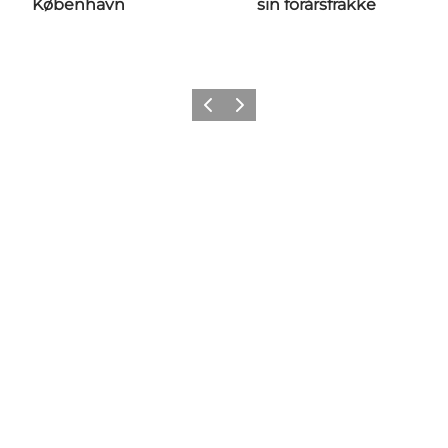
København
sin forårsfrakke
Forrige
Næste
Get Social