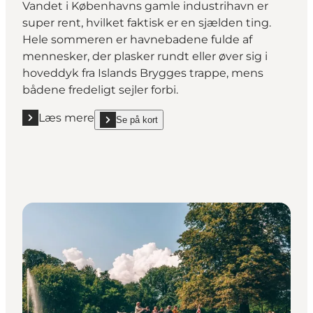
Vandet i Københavns gamle industrihavn er
super rent, hvilket faktisk er en sjælden ting.
Hele sommeren er havnebadene fulde af
mennesker, der plasker rundt eller øver sig i
hoveddyk fra Islands Brygges trappe, mens
bådene fredeligt sejler forbi.
Læs mere
Se på kort
Læs mere "Sådan erobrer du Københavns kanaler"
show Sådan erobrer du Københavns kanaler on_map