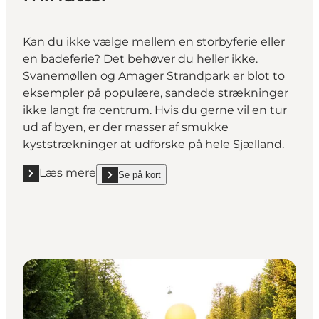
Kan du ikke vælge mellem en storbyferie eller
en badeferie? Det behøver du heller ikke.
Svanemøllen og Amager Strandpark er blot to
eksempler på populære, sandede strækninger
ikke langt fra centrum. Hvis du gerne vil en tur
ud af byen, er der masser af smukke
kyststrækninger at udforske på hele Sjælland.
Læs mere
Se på kort
Læs mere "Tag til stranden på få minutter"
show Tag til stranden på få minutter on_map