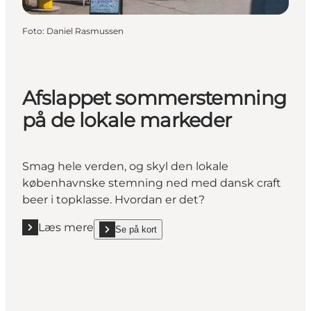
Foto
:
Daniel Rasmussen
Afslappet sommerstemning
på de lokale markeder
Smag hele verden, og skyl den lokale
københavnske stemning ned med dansk craft
beer i topklasse. Hvordan er det?
Læs mere
Se på kort
Læs mere "Afslappet sommerstemning på de lokale
show Afslappet sommerstemning på de lokale mark