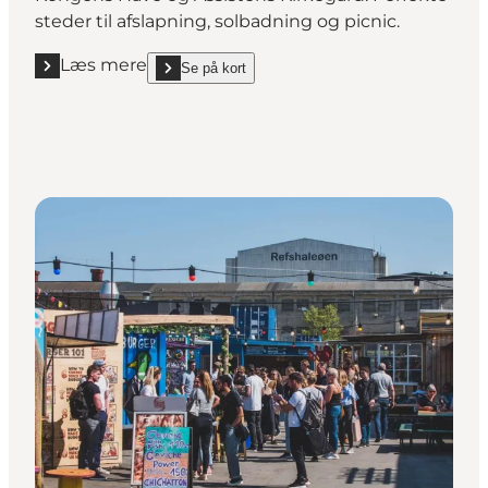
steder til afslapning, solbadning og picnic.
Læs mere
Se på kort
Læs mere "Find nye grønne områder rundt om hvert
show Find nye grønne områder rundt om hvert hjør