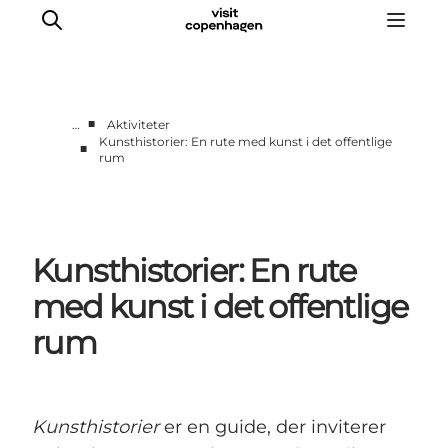
■
…
Aktiviteter
Kunsthistorier: En rute med kunst i det offentlige
■
rum
This is Copenhagen
Aktiviteter
Spis & drik
Områder
Kunsthistorier: En rute
Planlæg din tur
med kunst i det offentlige
CopenPay
rum
Copenhagen Card
Kunsthistorier
er en guide, der inviterer