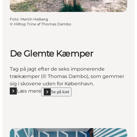
Foto
:
Martin Heiberg
©
Hilltop Trine af Thomas Dambo
De Glemte Kæmper
Tag på jagt efter de seks imponerende
trækæmper (© Thomas Dambo), som gemmer
sig i skovene uden for København.
Læs mere
Se på kort
Læs mere "De Glemte Kæmper"
show De Glemte Kæmper on_map