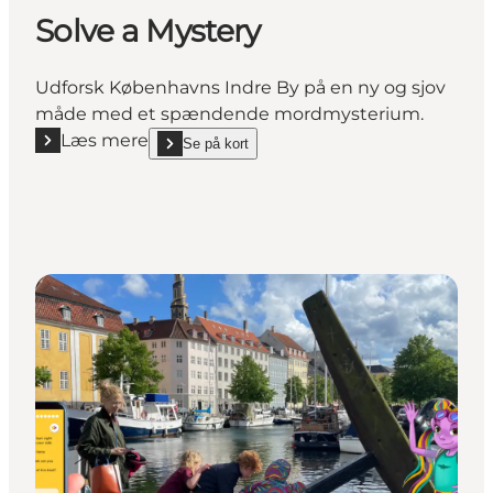
Solve a Mystery
Udforsk Københavns Indre By på en ny og sjov
måde med et spændende mordmysterium.
Læs mere
Se på kort
Læs mere "Solve a Mystery"
show Solve a Mystery on_map