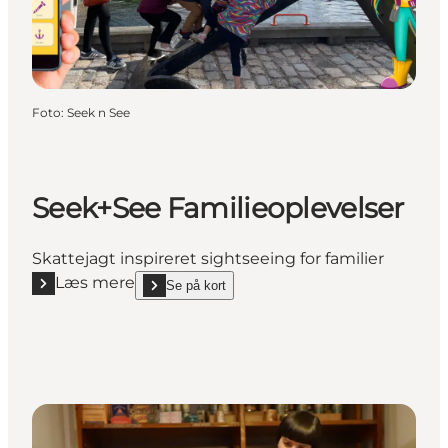
Foto
:
Seek n See
Seek+See Familieoplevelser
Skattejagt inspireret sightseeing for familier
Læs mere
Se på kort
Læs mere "Seek+See Familieoplevelser"
show Seek+See Familieoplevelser on_map