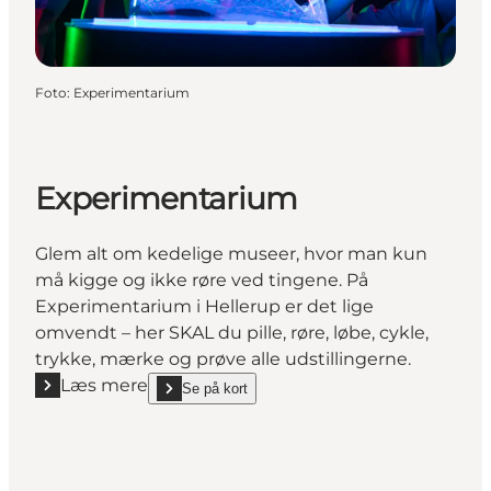
Foto
:
Experimentarium
Experimentarium
Glem alt om kedelige museer, hvor man kun
må kigge og ikke røre ved tingene. På
Experimentarium i Hellerup er det lige
omvendt – her SKAL du pille, røre, løbe, cykle,
trykke, mærke og prøve alle udstillingerne.
Læs mere
Se på kort
Læs mere "Experimentarium"
show Experimentarium on_map