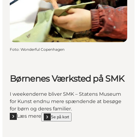
Foto
:
Wonderful Copenhagen
Børnenes Værksted på SMK
I weekenderne bliver SMK – Statens Museum
for Kunst endnu mere spændende at besøge
for børn og deres familier.
Læs mere
Se på kort
Læs mere "Børnenes Værksted på SMK"
show Børnenes Værksted på SMK on_map