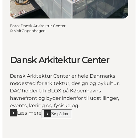
Foto
:
Dansk Arkitektur Center
©
VisitCopenhagen
Dansk Arkitektur Center
Dansk Arkitektur Center er hele Danmarks
mødested for arkitektur, design og bykultur.
DAC holder til i BLOX på Københavns
havnefront og byder indenfor til udstillinger,
events, læring og fysiske og…
Læs mere
Se på kort
Læs mere "Dansk Arkitektur Center"
show Dansk Arkitektur Center on_map