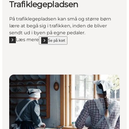
Trafiklegepladsen
På trafiklegepladsen kan små og større børn
lære at begå sig i trafikken, inden de bliver
sendt ud i byen på egne pedaler.
Læs mere
Se på kort
Læs mere "Trafiklegepladsen"
show Trafiklegepladsen on_map