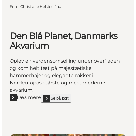
Foto
:
Christiane Helsted Juul
Den Blå Planet, Danmarks
Akvarium
Oplev en verdensomsejling under overfladen
og kom helt tæt på majestætiske
hammerhajer og elegante rokker i
Nordeuropas største og mest moderne
akvarium.
Læs mere
Se på kort
Læs mere "Den Blå Planet, Danmarks Akvarium"
show Den Blå Planet, Danmarks Akvarium on_map