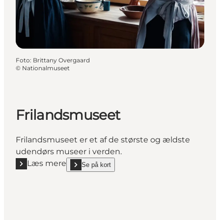
Foto
:
Brittany Overgaard
©
Nationalmuseet
Frilandsmuseet
Frilandsmuseet er et af de største og ældste
udendørs museer i verden.
Læs mere
Se på kort
Læs mere "Frilandsmuseet"
show Frilandsmuseet on_map