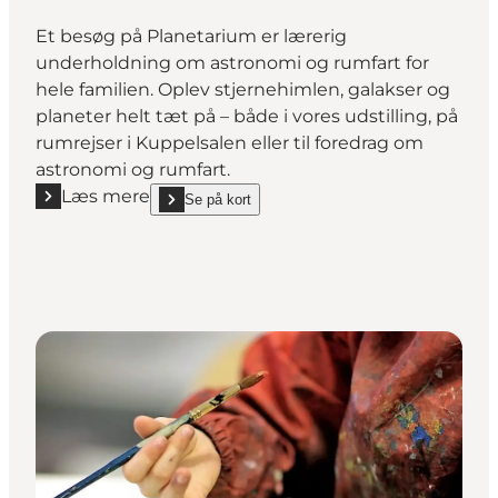
Et besøg på Planetarium er lærerig
underholdning om astronomi og rumfart for
hele familien. Oplev stjernehimlen, galakser og
planeter helt tæt på – både i vores udstilling, på
rumrejser i Kuppelsalen eller til foredrag om
astronomi og rumfart.
Læs mere
Se på kort
Læs mere "Planetarium"
show Planetarium on_map