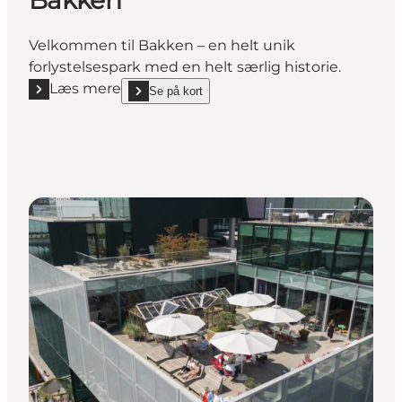
Velkommen til Bakken – en helt unik
forlystelsespark med en helt særlig historie.
Læs mere
Se på kort
Læs mere "Bakken"
show Bakken on_map