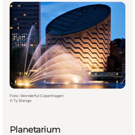
Foto
:
Wonderful Copenhagen
©
Ty Stange
Planetarium