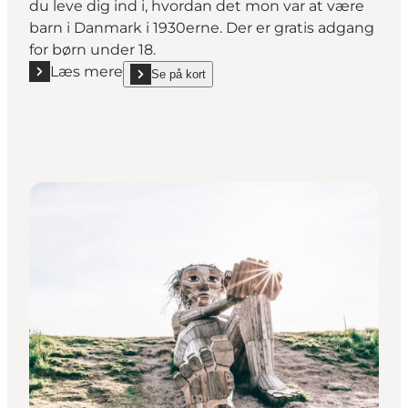
du leve dig ind i, hvordan det mon var at være
barn i Danmark i 1930erne. Der er gratis adgang
for børn under 18.
Læs mere
Se på kort
Læs mere "Børnenes Arbejdermuseum"
show Børnenes Arbejdermuseum on_map