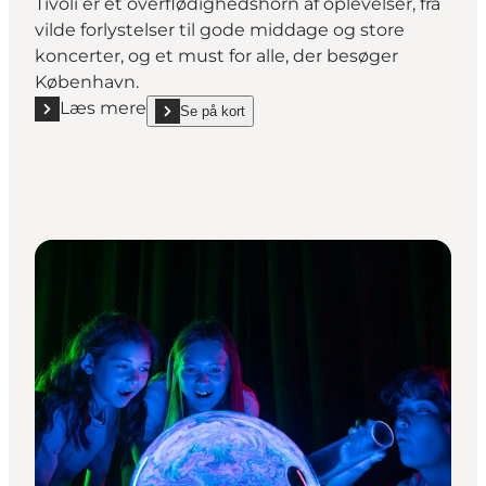
Tivoli er et overflødighedshorn af oplevelser, fra
vilde forlystelser til gode middage og store
koncerter, og et must for alle, der besøger
København.
Læs mere
Se på kort
Læs mere "Tivoli"
show Tivoli on_map