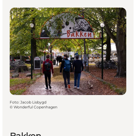
Foto
:
Jacob Lisbygd
©
Wonderful Copenhagen
Bakken