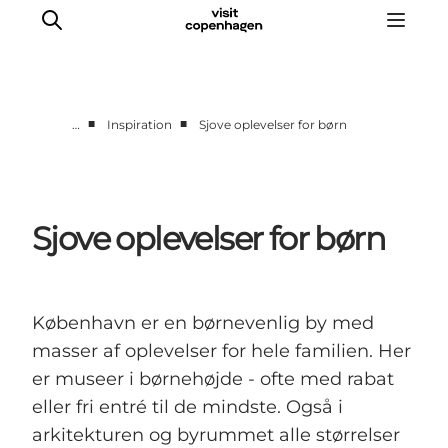
■
■
…
Inspiration
Sjove oplevelser for børn
This is Copenhagen
Aktiviteter
Spis & drik
Sjove oplevelser for børn
Områder
Planlæg din tur
CopenPay
København er en børnevenlig by med
Copenhagen Card
masser af oplevelser for hele familien. Her
er museer i børnehøjde - ofte med rabat
eller fri entré til de mindste. Også i
arkitekturen og byrummet alle størrelser