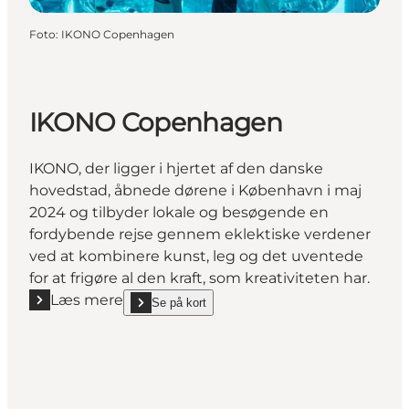
Foto
:
IKONO Copenhagen
IKONO Copenhagen
IKONO, der ligger i hjertet af den danske
hovedstad, åbnede dørene i København i maj
2024 og tilbyder lokale og besøgende en
fordybende rejse gennem eklektiske verdener
ved at kombinere kunst, leg og det uventede
for at frigøre al den kraft, som kreativiteten har.
Læs mere
Se på kort
Læs mere "IKONO Copenhagen"
show IKONO Copenhagen on_map