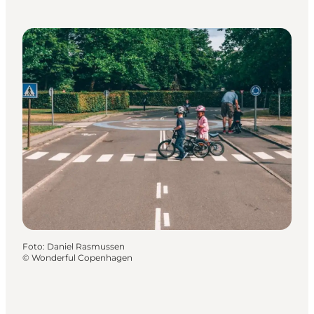
Foto
:
Daniel Rasmussen
©
Wonderful Copenhagen