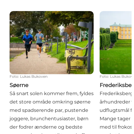
Søerne
Frederiksberg
Foto
:
Lukas Bukoven
Foto
:
Lukas Bukov
Søerne
Frederiksbe
Så snart solen kommer frem, fyldes
Frederiksberg 
det store område omkring søerne
århundreder v
med spadserende par, pustende
udflugtsmål f
joggere, brunchentusiaster, børn
Mange tager d
der fodrer ænderne og bedste
med til frokos