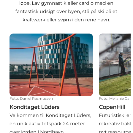
løbe. Lav gymnastik eller cardio med en
fantastisk udsigt over byen, stå på ski på et
kraftværk eller svøm i den rene havn.
Konditaget Lüders
CopenHill
Foto
:
Daniel Rasmussen
Foto
:
Mellanie Gan
Konditaget Lüders
CopenHill
Velkommen til Konditaget Lüders,
Futuristisk, e
en unik aktivitetspark 24 meter
rekreativ bakk
over jorden i Nordhavn.
nyt ressource