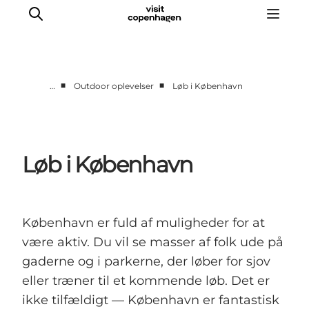
■
■
…
Outdoor oplevelser
Løb i København
This is Copenhagen
Aktiviteter
Spis & drik
Løb i København
Områder
Planlæg din tur
CopenPay
København er fuld af muligheder for at
Copenhagen Card
være aktiv. Du vil se masser af folk ude på
gaderne og i parkerne, der løber for sjov
eller træner til et kommende løb. Det er
ikke tilfældigt — København er fantastisk