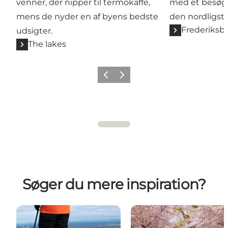
venner, der nipper til termokaffe,
med et besøg 
mens de nyder en af byens bedste
den nordligst
Frederiksb
udsigter.
The lakes
Forrige
Næste
Søger du mere inspiration?