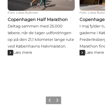
Foto
:
Lukas Bukoven
Foto
:
Lukas Bukov
Copenhagen Half Marathon
Copenhagen
Deltag sammen med 25.000
I maj fylder tu
løbere, når de tager udfordringen
gaderne i Kø
op på den 21,1 kilometer lange rute
Frederiksberg
ved Københavns Halvmaraton.
Marathon finde
Læs mere
Læs mere
Forrige
Næste