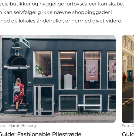
cialbutikker og hyggelige fortovscafeer kan skabe.
an kan selvfølgelig ikke nævne shoppinggader i
 de lokales åndehuller, er hermed givet videre.
Guide: Fashionable Pilestræde
Guide
Foto
:
Martin Heiberg
Foto
:
J
Guide: Fashionable Pilestræde
Guid