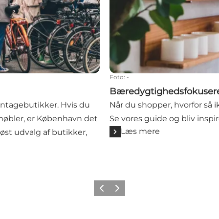
Foto
:
-
Bæredygtighedsfokusere
intagebutikker. Hvis du
Når du shopper, hvorfor så
 møbler, er København det
Se vores guide og bliv inspir
Læs mere
øst udvalg af butikker,
Forrige
Næste