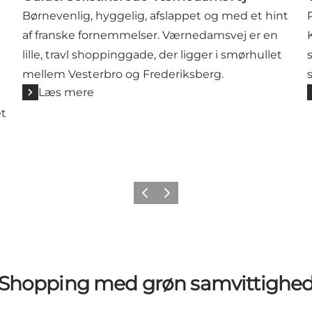
Børnevenlig, hyggelig, afslappet og med et hint
af franske fornemmelser. Værnedamsvej er en
lille, travl shoppinggade, der ligger i smørhullet
mellem Vesterbro og Frederiksberg.
Læs mere
et
Forrige
Næste
Shopping med grøn samvittighe