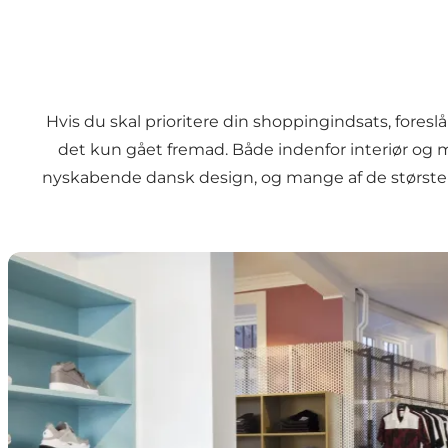
Hvis du skal prioritere din shoppingindsats, fores
det kun gået fremad. Både indenfor interiør og 
nyskabende dansk design, og mange af de største d
Danske modebutikker der er et besøg værd