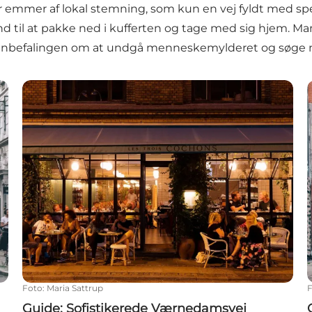
emmer af lokal stemning, som kun en vej fyldt med spe
nd til at pakke ned i kufferten og tage med sig hjem. M
nbefalingen om at undgå menneskemylderet og søge mod
Guide: Sofistikerede Værnedamsvej
Foto
:
Maria Sattrup
Guide: Sofistikerede Værnedamsvej