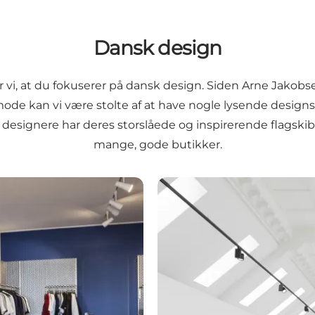
Dansk design
lår vi, at du fokuserer på dansk design. Siden Arne Jak
mode kan vi være stolte af at have nogle lysende designs
esignere har deres storslåede og inspirerende flagskibsb
mange, gode butikker.
Dansk interiør design når de