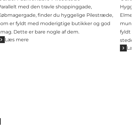
Parallelt med den travle shoppinggade,
Hygge
Købmagergade, finder du hyggelige Pilestræde,
Elmeg
som er fyldt med moderigtige butikker og god
munde
smag. Dette er bare nogle af dem.
fyldt
Læs mere
steder
Læ
d