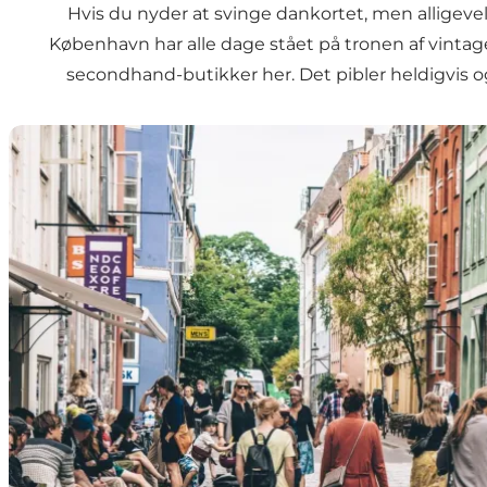
Hvis du nyder at svinge dankortet, men alligevel 
København har alle dage stået på tronen af vinta
secondhand-butikker her. Det pibler heldigvis og
Genbrugs- og vintagebutikker i København