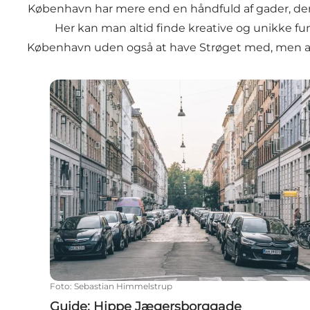
København har mere end en håndfuld af gader, der 
Her kan man altid finde kreative og unikke fu
København uden også at have Strøget med, men a
Guide: Hippe Jægersborggade
Foto
:
Sebastian Himmelstrup
Guide: Hippe Jægersborggade