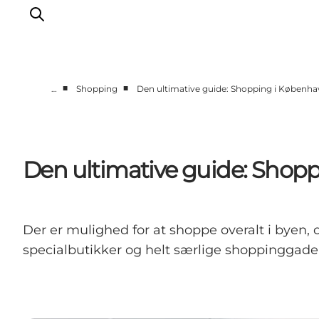
■
■
…
Shopping
Den ultimative guide: Shopping i Københ
This is Copenhagen
Aktiviteter
Spis & drik
Den ultimative guide: Shop
Områder
Planlæg din tur
CopenPay
Der er mulighed for at shoppe overalt i byen,
Copenhagen Card
specialbutikker og helt særlige shoppinggade