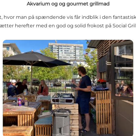
Akvarium og og gourmet grillmad
, hvor man på spændende vis får indblik i den fantasti
ætter herefter med en god og solid frokost på Social Grill
Social Grill Helsingør