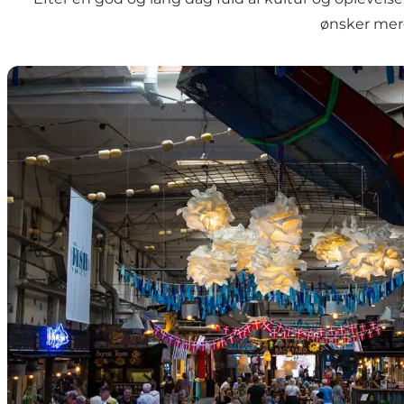
ønsker mere
Værftets Madmarked