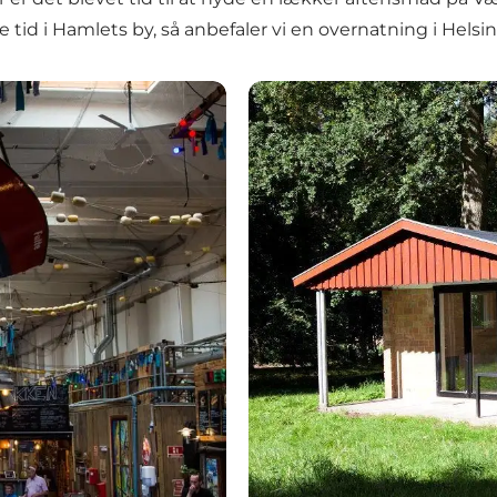
 tid i Hamlets by, så anbefaler vi en overnatning i Helsin
Helsingør Ferieby