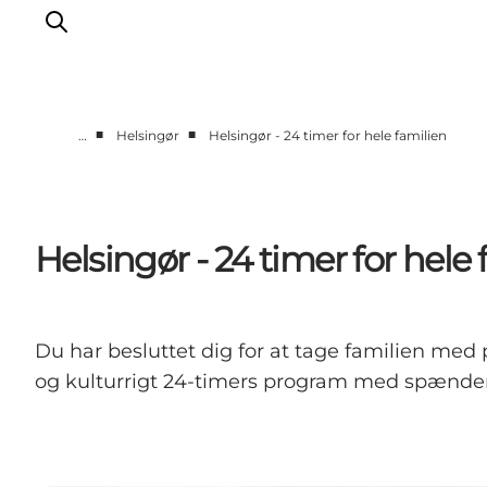
■
■
…
Helsingør
Helsingør - 24 timer for hele familien
This is Copenhagen
Aktiviteter
Spis & drik
Helsingør - 24 timer for hele 
Områder
Planlæg din tur
CopenPay
Du har besluttet dig for at tage familien med p
Copenhagen Card
og kulturrigt 24-timers program med spænden