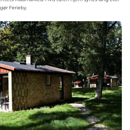
gør Ferieby.