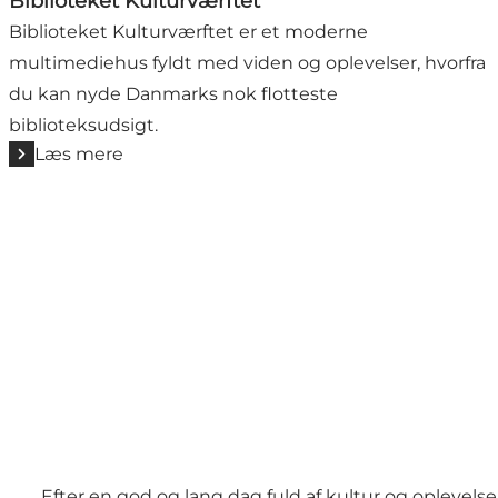
Biblioteket Kulturværftet
Biblioteket Kulturværftet er et moderne
multimediehus fyldt med viden og oplevelser, hvorfra
du kan nyde Danmarks nok flotteste
biblioteksudsigt.
Læs mere
Efter en god og lang dag fuld af kultur og oplevels