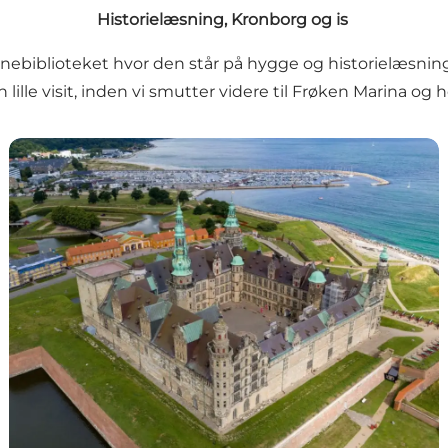
Historielæsning, Kronborg og is
nebiblioteket hvor den står på hygge og historielæsning.
ille visit, inden vi smutter videre til Frøken Marina og h
Kronborg Slot - UNESCO verdensarv