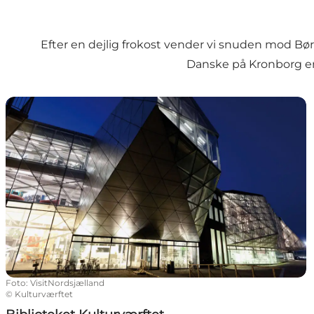
Efter en dejlig frokost vender vi snuden mod Bør
Danske på Kronborg en l
Biblioteket Kulturværftet
Foto
:
VisitNordsjælland
©
Kulturværftet