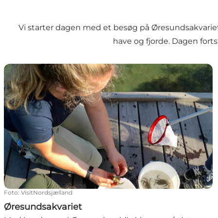
Vi starter dagen med et besøg på Øresundsakvariet
have og fjorde. Dagen forts
Øresundsakvariet
Foto
:
VisitNordsjælland
Øresundsakvariet