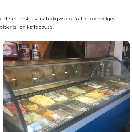
 Herefter skal vi naturligvis også aflægge Holger
older is- og kaffepause.
Frøken Marina Helsingør