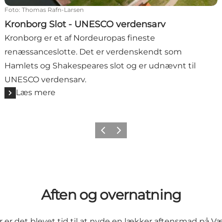
Foto
:
Thomas Rafn-Larsen
Kronborg Slot - UNESCO verdensarv
Kronborg er et af Nordeuropas fineste
renæssanceslotte. Det er verdenskendt som
Hamlets og Shakespeares slot og er udnævnt til
UNESCO verdensarv.
Læs mere
Forrige
Næste
Aften og overnatning
er er det blevet tid til at nyde en lækker aftensmad på 