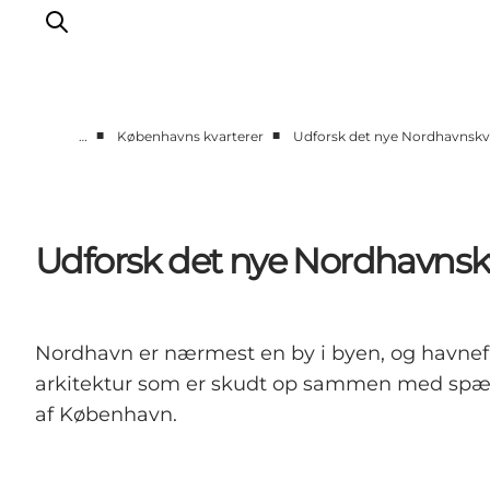
■
■
…
Københavns kvarterer
Udforsk det nye Nordhavnskv
This is Copenhagen
Aktiviteter
Spis & drik
Udforsk det nye Nordhavnsk
Områder
Planlæg din tur
CopenPay
Nordhavn er nærmest en by i byen, og havne
Copenhagen Card
arkitektur som er skudt op sammen med spæn
af København.