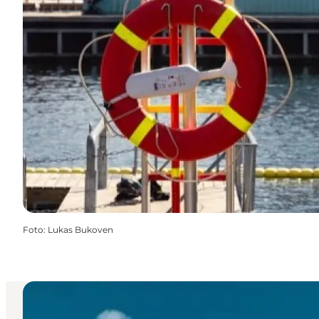
Foto
:
Lukas Bukoven