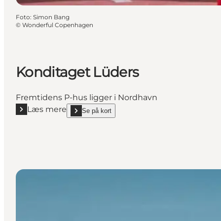
Foto
:
Simon Bang
©
Wonderful Copenhagen
Konditaget Lüders
Fremtidens P-hus ligger i Nordhavn
Læs mere
Se på kort
Læs mere "Konditaget Lüders"
show Konditaget Lüders on_map