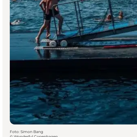
Foto
:
Simon Bang
©
Wonderful Copenhagen