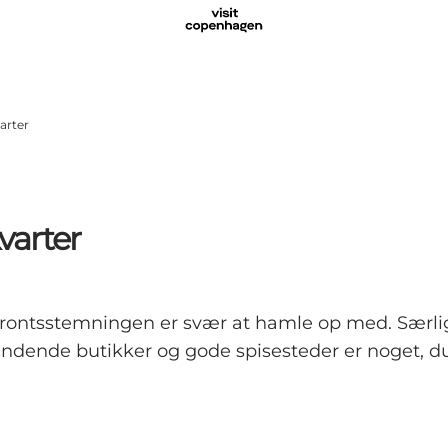
arter
varter
frontsstemningen er svær at hamle op med. Særl
dende butikker og gode spisesteder er noget, du