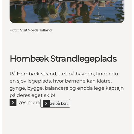
Foto
:
VisitNordsjælland
Hornbæk Strandlegeplads
På Hornbæk strand, tæt på havnen, finder du
en sjov legeplads, hvor børnene kan klatre,
gynge, bygge, balancere og endda lege kaptajn
på deres eget skib!
Læs mere
Se på kort
Læs mere "Hornbæk Strandlegeplads"
show Hornbæk Strandlegeplads on_map