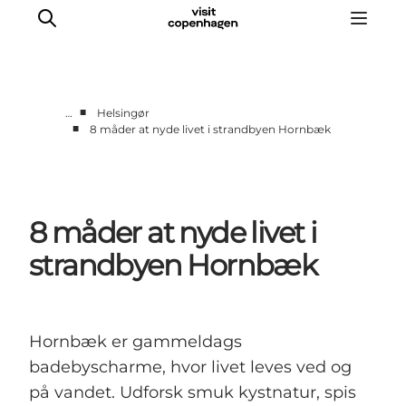
■
…
Helsingør
■
8 måder at nyde livet i strandbyen Hornbæk
This is Copenhagen
Aktiviteter
Spis & drik
8 måder at nyde livet i
Områder
Planlæg din tur
strandbyen Hornbæk
CopenPay
Copenhagen Card
Hornbæk er gammeldags
badebyscharme, hvor livet leves ved og
på vandet. Udforsk smuk kystnatur, spis