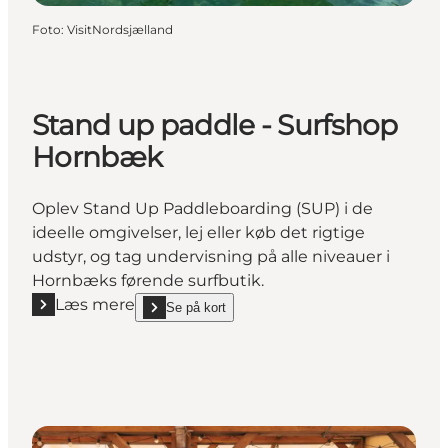
Foto
:
VisitNordsjælland
Stand up paddle - Surfshop
Hornbæk
Oplev Stand Up Paddleboarding (SUP) i de
ideelle omgivelser, lej eller køb det rigtige
udstyr, og tag undervisning på alle niveauer i
Hornbæks førende surfbutik.
Læs mere
Se på kort
Læs mere "Stand up paddle - Surfshop Hornbæk"
show Stand up paddle - Surfshop Hornbæk on_map