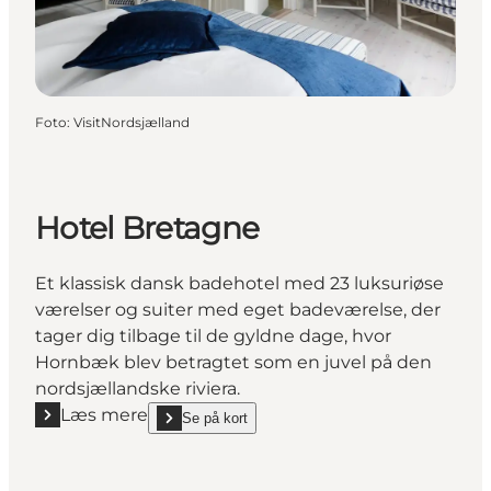
Foto
:
VisitNordsjælland
Hotel Bretagne
Et klassisk dansk badehotel med 23 luksuriøse
værelser og suiter med eget badeværelse, der
tager dig tilbage til de gyldne dage, hvor
Hornbæk blev betragtet som en juvel på den
nordsjællandske riviera.
Læs mere
Se på kort
Læs mere "Hotel Bretagne"
show Hotel Bretagne on_map