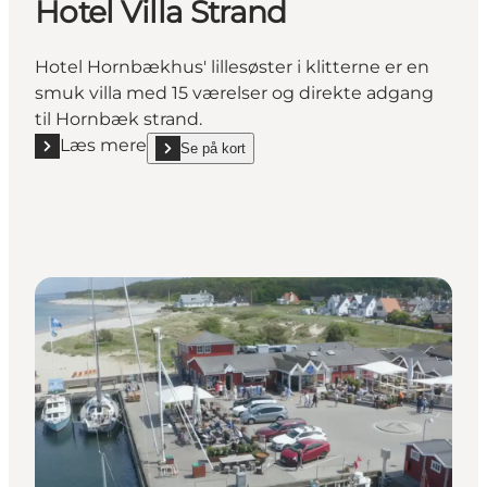
Hotel Villa Strand
Hotel Hornbækhus' lillesøster i klitterne er en
smuk villa med 15 værelser og direkte adgang
til Hornbæk strand.
Læs mere
Se på kort
Læs mere "Hotel Villa Strand"
show Hotel Villa Strand on_map