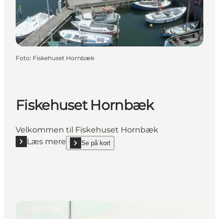
Foto
:
Fiskehuset Hornbæk
Fiskehuset Hornbæk
Velkommen til Fiskehuset Hornbæk
Læs mere
Se på kort
Læs mere "Fiskehuset Hornbæk"
show Fiskehuset Hornbæk on_map