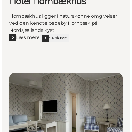
Hotel Hornbækhus
Hornbækhus ligger i naturskønne omgivelser
ved den kendte badeby Hornbæk på
Nordsjællands kyst.
Læs mere
Se på kort
Læs mere "Hotel Hornbækhus"
show Hotel Hornbækhus on_map