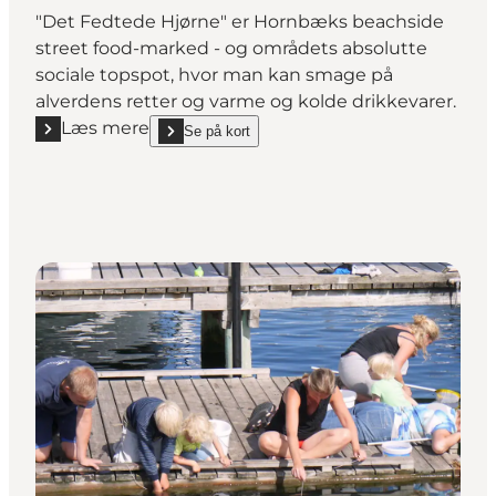
"Det Fedtede Hjørne" er Hornbæks beachside
street food-marked - og områdets absolutte
sociale topspot, hvor man kan smage på
alverdens retter og varme og kolde drikkevarer.
Læs mere
Se på kort
Læs mere "Det Fedtede Hjørne - Street Food"
show Det Fedtede Hjørne - Street Food on_map