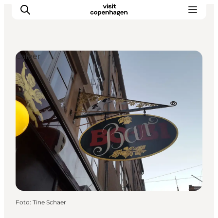
Cafeer
This is Copenhagen
Aktiviteter
Spis & drik
Områder
Planlæg din tur
CopenPay
Copenhagen Card
Foto
:
Tine Schaer