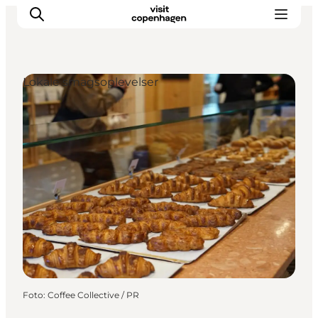
Lokale smagsoplevelser
This is Copenhagen
Aktiviteter
Spis & drik
Områder
Planlæg din tur
CopenPay
Copenhagen Card
Foto
:
Coffee Collective / PR