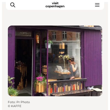
Cafeer
This is Copenhagen
Aktiviteter
Spis & drik
Områder
Planlæg din tur
CopenPay
Copenhagen Card
Foto
:
Pr Photo
©
KAFFE