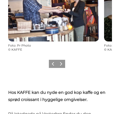
Foto
:
Pr Photo
Foto
:
©
KAFFE
©
KAF
Forrige
Næste
Hos KAFFE kan du nyde en god kop kaffe og en
sprød croissant i hyggelige omgivelser.
På Istedgade på
Vesterbro
finder du den